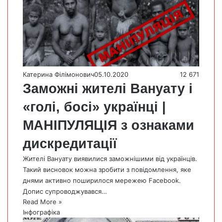
Катерина Філімонович
05.10.2020
12 671
Заможні жителі Вануату і
«голі, босі» українці |
МАНІПУЛЯЦІЯ з ознаками
дискредитації
Жителі Вануату виявилися заможнішими від українців.
Такий висновок можна зробити з повідомлення, яке
днями активно поширилося мережею Facebook.
Допис супроводжувався…
Read More »
Інфографіка