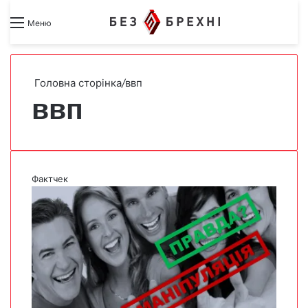
Search for
Switch skin
Меню
Головна сторінка
/
ввп
ввп
Фактчек