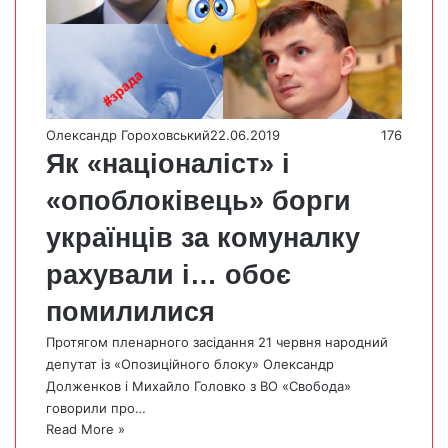
Олександр Гороховський
22.06.2019
176
Як «націоналіст» і
«опоблоківець» борги
українців за комуналку
рахували і… обоє
помилилися
Протягом пленарного засідання 21 червня народний
депутат із «Опозиційного блоку» Олександр
Долженков і Михайло Головко з ВО «Свобода»
говорили про…
Read More »