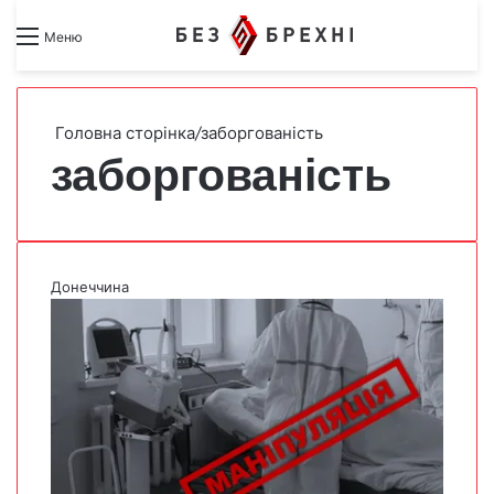
Search for
Switch skin
Меню
Головна сторінка
/
заборгованість
заборгованість
Донеччина