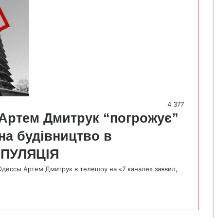
4 377
 Артем Дмитрук “погрожує”
 на будівництво в
НІПУЛЯЦІЯ
дессы Артем Дмитрук в телешоу на «7 канале» заявил,