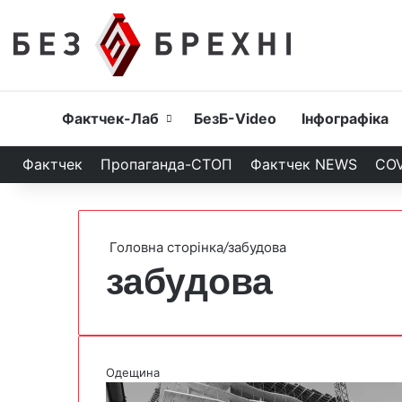
Головна
Фактчек-Лаб
БезБ-Video
Інфографіка
Фактчек
Пропаганда-СТОП
Фактчек NEWS
COV
Головна сторінка
/
забудова
забудова
Одещина