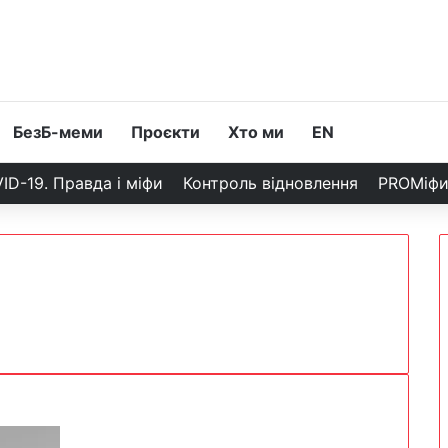
БезБ-меми
Проєкти
Хто ми
EN
ID-19. Правда і міфи
Контроль відновлення
PROМіф