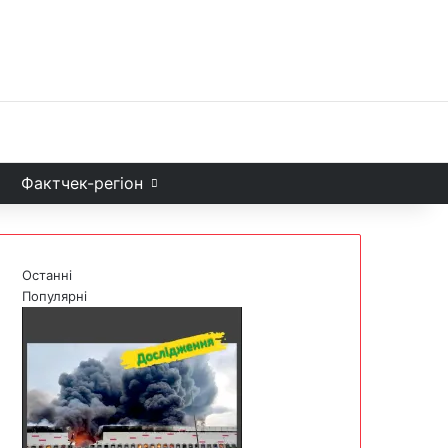
Facebook
X
YouTube
Instagram
Telegram
TikTok
Sea
и
Фактчек-регіон
Останні
Популярні