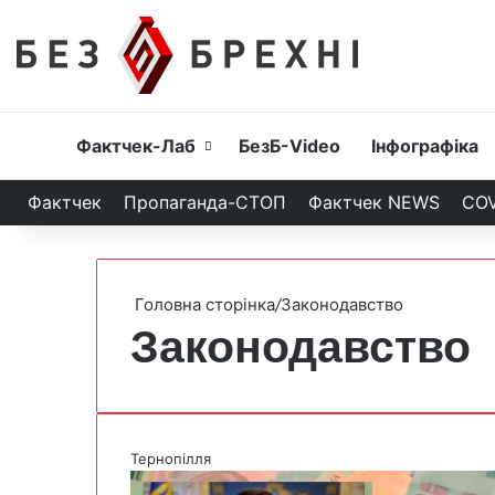
Головна
Фактчек-Лаб
БезБ-Video
Інфографіка
Фактчек
Пропаганда-СТОП
Фактчек NEWS
COV
Головна сторінка
/
Законодавство
Законодавство
Тернопілля