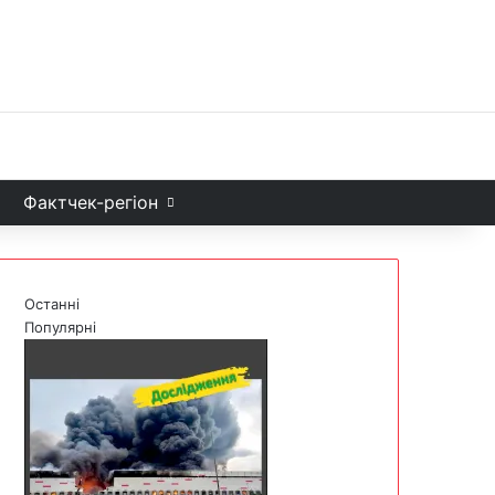
Facebook
X
YouTube
Instagram
Telegram
TikTok
Sea
и
Фактчек-регіон
Останні
Популярні