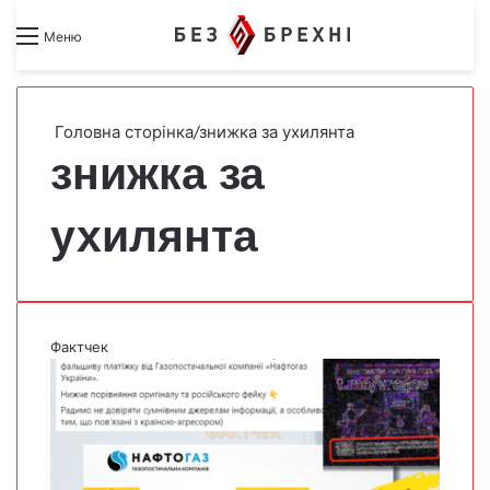
Search for
Switch skin
Меню
Головна сторінка
/
знижка за ухилянта
знижка за
ухилянта
Фактчек