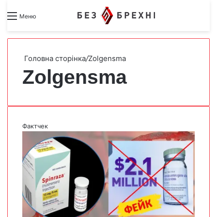
Search for
Switch skin
Меню
Головна сторінка
/
Zolgensma
Zolgensma
Фактчек