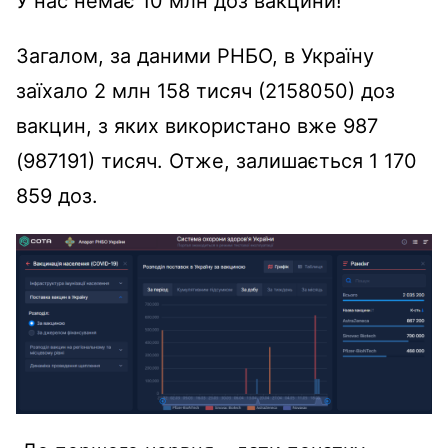
У нас немає 10 млн доз вакцини!
Загалом, за даними РНБО, в Україну
заїхало 2 млн 158 тисяч (2158050) доз
вакцин, з яких використано вже 987
(987191) тисяч. Отже, залишається 1 170
859 доз.