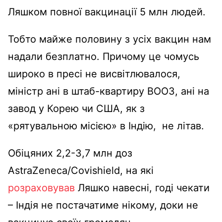
Ляшком повної вакцинації 5 млн людей.
Тобто майже половину з усіх вакцин нам
надали безплатно.
Причому це чомусь
широко в пресі не висвітлювалося,
міністр ані в штаб-квартиру ВООЗ, ані на
завод у Корею чи США, як з
«рятувальною місією» в Індію, не літав.
Обіцяних 2,2-3,7 млн доз
AstraZeneca/Covishield, на які
розраховував
Ляшко навесні, годі чекати
– Індія не постачатиме нікому, доки не