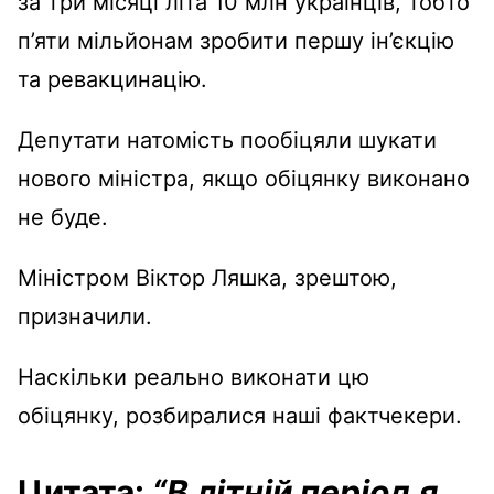
за три місяці літа 10 млн українців, тобто
п’яти мільйонам зробити першу ін’єкцію
та ревакцинацію.
Депутати натомість пообіцяли шукати
нового міністра, якщо обіцянку виконано
не буде.
Міністром Віктор Ляшка, зрештою,
призначили.
Наскільки реально виконати цю
обіцянку, розбиралися наші фактчекери.
Цитата:
“В літній період я