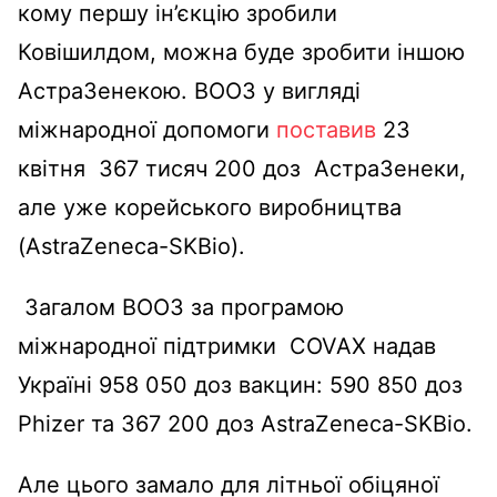
кому першу ін’єкцію зробили
Ковішилдом, можна буде зробити іншою
АстраЗенекою.
ВООЗ у вигляді
міжнародної допомоги
поставив
23
квітня 367 тисяч 200 доз АстраЗенеки,
але уже корейського виробництва
(AstraZeneca-SKBio)
.
Загалом ВООЗ за програмою
міжнародної підтримки COVAX надав
Україні 958 050 доз вакцин: 590 850 доз
Phizer та 367 200 доз AstraZeneca-SKBio.
Але цього замало для літньої обіцяної