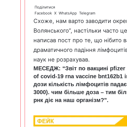
Поділитися
Facebook
X
WhatsApp
Telegram
Схоже, нам варто заводити окре
Волянського”, настільки часто це
написав пост про те, що нібито 
драматичного падіння лімфоциті
наук не розрахував.
МЕСЕДЖ:
“Звіт по вакцині
pfizer
of
covid
-19
rna
vaccine
bnt
162
b
1
i
дози кількість лімфоцитів падає 
3000). чим більше доза – тим бі
рнк діє на наш організм?”.