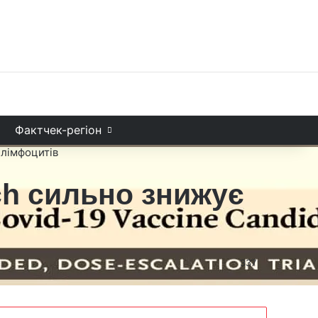
Facebook
X
YouTube
Instagram
Telegram
TikTok
Sea
и
Фактчек-регіон
 лімфоцитів
ch сильно знижує
337