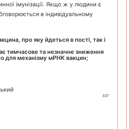
инної імунізації. Якщо ж у людини є
обговорюється в індивідуальному
цина, про яку йдеться в пості, так і
дає тимчасове та незначне зниження
но для механізму мРНК вакцин;
ський
337