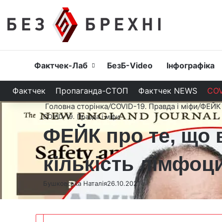
Головна
Фактчек-Лаб
БезБ-Video
Інфографіка
Фактчек
Пропаганда-СТОП
Фактчек NEWS
COV
Головна сторінка
/
COVID-19. Правда і міфи
/
ФЕЙК 
COVID-19. Правда і міфи
ФЕЙК про те, що 
кількість лімфоц
Бушковська Наталія
26.10.2021