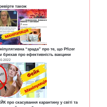
ревірте також
ніпулятивна “зрада” про те, що Pfizer
м брехав про ефективність вакцини
10.2022
ЙК про скасування карантину у світі та