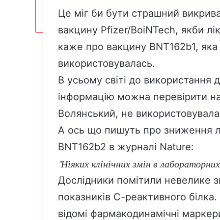
Це міг би бути страшний викрив
вакцину Pfizer/BoiNTech, якби лі
каже про вакцину BNT162b1, яка 
використовувалась.
В усьому світі до використання
інформацію можна перевірити
н
Волянський,
не використовувала
А ось що
пишуть
про зниження
л
BNT162b2
в журналі Nature
:
“Ніяких клінічних змін в лабораторних
Дослідники помітили невелике з
показників С-реактивного білка. 
відомі фармакодинамічні маркер