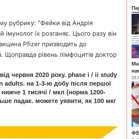
Пе
C
l
му рубрику: “Фейки від Андрія
o
й імунолог їх розганяє.
Цього разу він
s
e
вакцина Pfizer призводить до
в. Щоправда рівень лімфоцитів доктор
Ма
на
від червня 2020 року.
phase
i
/
ii
study
25.
n
adults
. на 1-3-ю добу після першої
нижче 1 тисячі / мкл (норма 1200-
льше падає. можете уявити, як 100 мкг
ФЕ