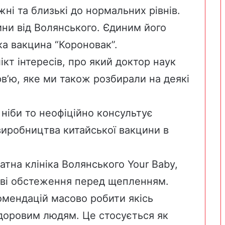
ні та близькі до нормальних рівнів.
ини від Волянського. Єдиним його
а вакцина “Короновак”.
ікт інтересів, про який доктор наук
ерв’ю, яке ми також
розбирали на деякі
 ніби то неофіційно консультує
иробництва китайської вакцини в
атна клініка Волянського Your Baby,
ві обстеження
перед щепленням.
омендацій масово робити якісь
оровим людям. Це стосується як