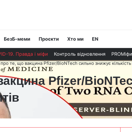
БезБ-меми
Проєкти
Хто ми
EN
ID-19. Правда і міфи
Контроль відновлення
PROМіф
про те, що вакцина Pfizer/BioNTech сильно знижує кількість
вакцина Pfizer/BioNTe
итів