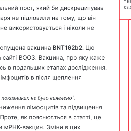
“н
альний пост, який би дискредитував
03.
каря не підловили на тому, що він
не використовується і ніколи не
 допущена вакцина
BNT162b2.
Цю
а сайті ВООЗ.
Вакцина, про яку каже
сь
в подальших етапах дослідження.
імфоцитів в після
щеплення
 показниках не було виявлено”.
ниження лімфоцитів та підвищення
Проте, як пояснюється в статті, це
и мРНК-вакцин. Зміни в цих