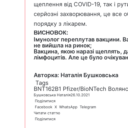
щеплення від COVID-19, так і рут
серйозні захворювання, це все 
порядку з лікарем.
ВИСНОВОК:
Імунолог переплутав вакцини. Вак
не вийшла на ринок;
Вакцина, якою наразі щеплять, 
лімфоцитів. Але це було очікува
Авторка: Наталія Бушковська
Tags
BNT162B1
Pfizer/BioNTech
Волян
Бушковська Наталія
26.10.2021
Поділитися
Facebook
X
WhatsApp
Telegram
Читати статтю
Поділитися
F
X
W
T
V
P