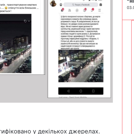
“н
03.
нтифіковано у декількох джерелах.