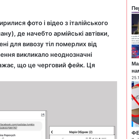
Пе
C
l
рилися фото і відео з італійського
o
ану), де начебто армійські автівки,
s
e
ені для вивозу тіл померлих від
ення викликало неоднозначні
Ма
ажає, що це черговий фейк. Ця
на
25.
ФЕ