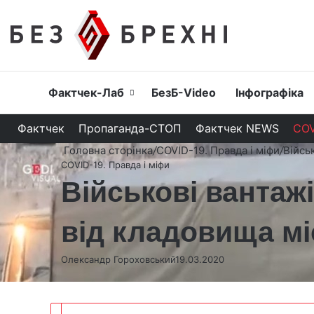
Головна
Фактчек-Лаб
БезБ-Video
Інфографіка
Фактчек
Пропаганда-СТОП
Фактчек NEWS
COV
Головна сторінка
/
COVID-19. Правда і міфи
/
Війсь
COVID-19. Правда і міфи
Військові вантаж
від кладовища мі
Олександр Гороховський
19.03.2020