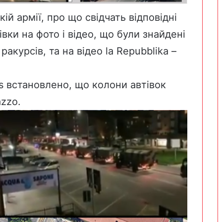
ій армії, про що свідчать відповідні
вки на фото і відео, що були знайдені
 ракурсів, та на відео
la Repubblika
–
 встановлено, що колони автівок
azzo.