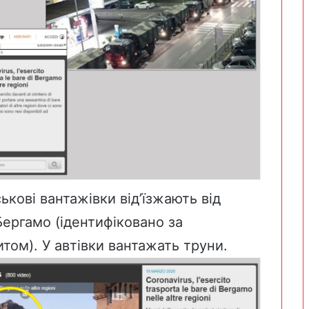
ькові вантажівки від’їзжають від
ергамо (ідентифіковано за
том). У автівки вантажать труни.