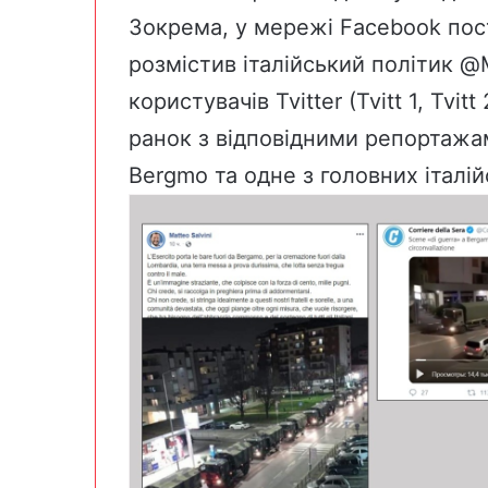
Зокрема, у мережі Facebook пост
розмістив італійський політик
@M
користувачів Tvіtter (
Tvіtt 1
,
Tvіtt 
ранок з відповідними репортаж
Bergmo
та одне з головних італі