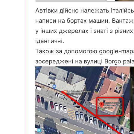
Автівки дійсно належать італійськ
написи на бортах машин. Вантажі
у інших джерелах і знаті з різних
ідентичні.
Також за допомогою google-mаps
зосереджені на вулиці Borgo pal