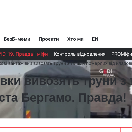
БезБ-меми
Проєкти
Хто ми
EN
ID-19. Правда і міфи
Контроль відновлення
PROМіф
кові вантажівки вивозять труни з тілами померлих від кладо
івки вивозять труни з
ста Бергамо. Правда!