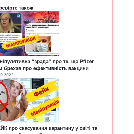
ревірте також
ніпулятивна “зрада” про те, що Pfizer
м брехав про ефективність вакцини
10.2022
ЙК про скасування карантину у світі та