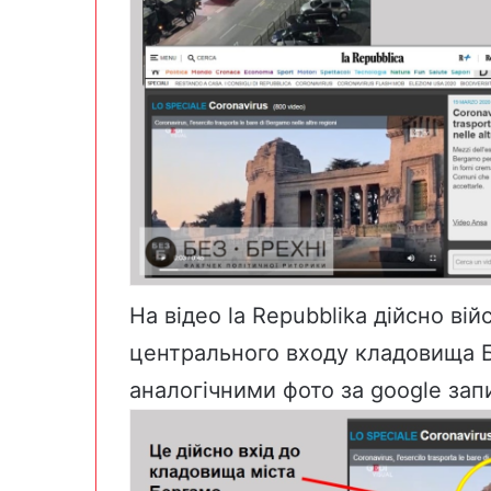
На відео
la Repubblika
дійсно війс
центрального входу кладовища Б
аналогічними фото за google запи