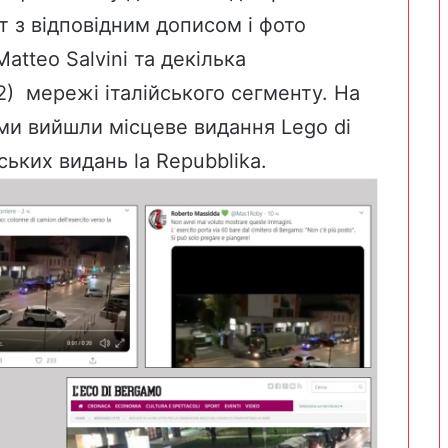
 з відповідним дописом і фото
atteo Salvini
та декілька
2
) мережі італійського сегменту. На
ами вийшли місцеве видання
Lego di
йських видань
la Repubblika
.