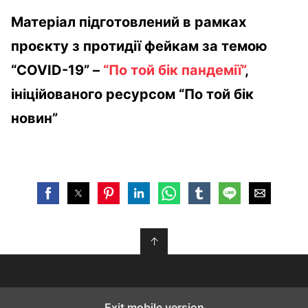
Матеріал підготовлений в рамках
проєкту з протидії фейкам за темою
“COVID-19” –
“По той бік пандемії”
,
ініційованого ресурсом “По той бік
новин”
↑
Exit mobile version