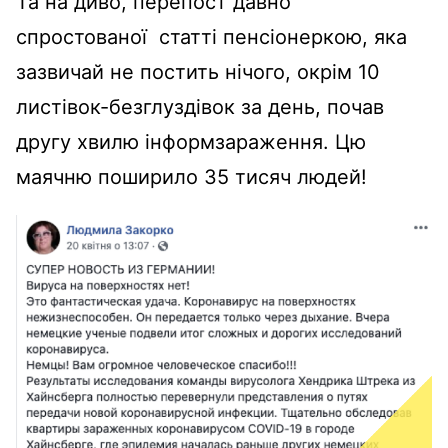
Та на диво, перепост давно
спростованої статті пенсіонеркою, яка
зазвичай не постить нічого, окрім 10
листівок-безглуздівок за день, почав
другу хвилю інформзараження. Цю
маячню поширило 35 тисяч людей!