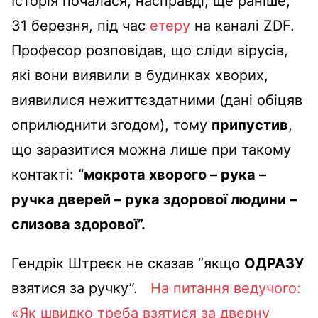
Історія почалася, насправді, ще раніше,
31 березня, під час
етеру
на каналі ZDF.
Професор розповідав, що сліди вірусів,
які вони виявили в будинках хворих,
виявилися нежиттєздатними (дані обіцяв
оприлюднити згодом), тому
припустив
,
що заразитися можна лише при такому
контакті:
“мокрота хворого – рука –
ручка дверей – рука здорової людини –
слизова здорової”.
Гендрік Штреєк
не сказав “якщо
ОДРАЗУ
взятися за ручку”.
На питання ведучого:
«Як швидко треба взятися за дверну