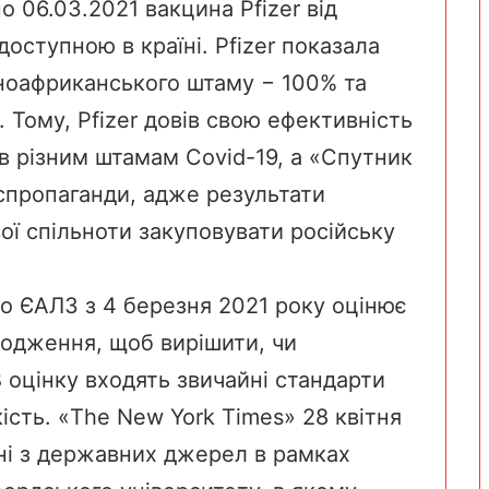
о 06.03.2021 вакцина Pfizer від
оступною в країні. Pfizer показала
ноафриканського
штаму − 100% та
 Тому, Pfizer довів свою ефективність
яв різним штамам Covid-19, а «Спутник
спропаганди, адже результати
ої спільноти закуповувати російську
о ЄАЛЗ з 4 березня 2021 року оцінює
дходження, щоб вирішити, чи
 оцінку входять звичайні стандарти
ість. «
The New York Times
» 28 квітня
ані з державних джерел в рамках