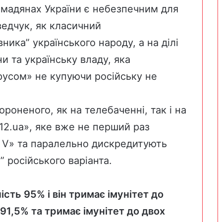
мадянах України є небезпечним для
ведчук, як класичний
ника” українського народу, а на ділі
и та українську владу, яка
русом» не купуючи російську не
оненого, як на телебаченні, так і на
12.ua
», яке вже не перший раз
 V» та паралельно дискредитують
” російського варіанта.
сть 95% і він тримає імунітет до
 91,5% та тримає імунітет до двох