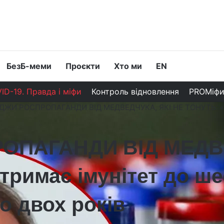
БезБ-меми
Проєкти
Хто ми
EN
ID-19. Правда і міфи
Контроль відновлення
PROМіф
ЖИ РОСПРОПАГАНДИ ВІД МЕДВЕДЧУКА, ЯКІ НЕ ТОНУТЬ: «Pfiz
ПАГАНДИ ВІД МЕДВЕ
тримає імунітет до ше
о двох років