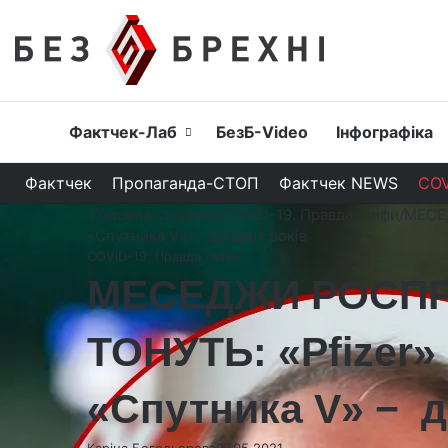
Головна
Фактчек-Лаб
БезБ-Video
Інфографіка
Фактчек
Пропаганда-СТОП
Фактчек NEWS
COV
Головна сторінка
/
COVID-19. Правда і міфи
/
МЕСЕД
«Спутника V» − до двох років
COVID-19. Правда і міфи
МЕСЕДЖИ РОСПРО
ТОНУТЬ: «Pfizer» 
«Спутника V» − д
Каріна Богодьорова
07.05.2021