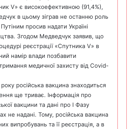
ник V» є високоефективною (91,4%),
дчук в цьому зіграв не останню роль
 Путіним просив надати Україні
ицтва. Згодом Медведчук заявив, що
цедурі реєстрації «Спутника V» в
нний намір влади позбавити
тримання медичної захисту від Covid-
 року російська вакцина знаходиться
ення ще триває. Інформація про
ької вакцини та дані про I Фазу
х не надані. Тому, російська вакцина
них випробувань та її реєстрація, а в