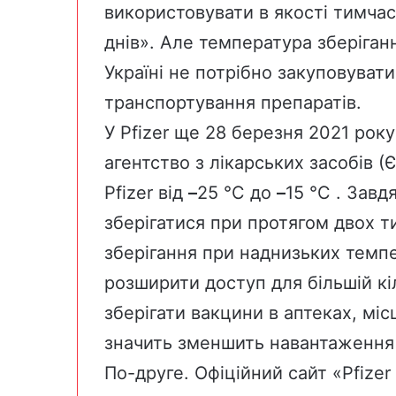
використовувати в якості тимчас
днів». Але температура зберіган
Україні не потрібно закуповуват
транспортування препаратів.
У
Pfizer
ще 28 березня 2021 року
агентство з лікарських засобів 
Pfizer від
–
25 °C до
–
15 °C . Зав
зберігатися при протягом двох т
зберігання при наднизьких тем
розширити доступ для більшій кі
зберігати вакцини в аптеках, місц
значить зменшить навантаження 
По-друге. Офіційний сайт «
Pfizer 