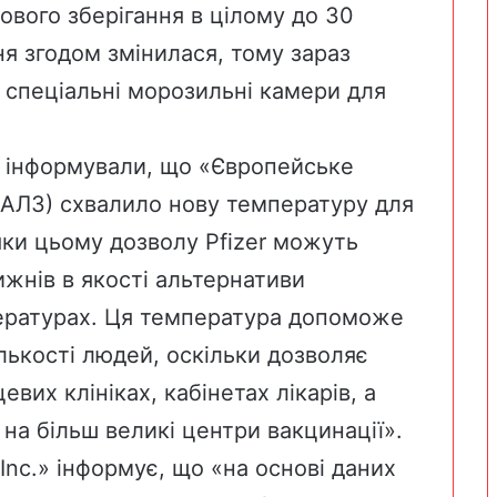
ового зберігання в цілому до 30
ня згодом змінилася, тому зараз
и спеціальні морозильні камери для
 інформували, що «Європейське
(ЄАЛЗ) схвалило нову температуру для
дяки цьому дозволу Pfizer можуть
ижнів в якості альтернативи
пературах. Ця температура допоможе
лькості людей, оскільки дозволяє
евих клініках, кабінетах лікарів, а
на більш великі центри вакцинації».
Inc.
» інформує, що «на основі даних