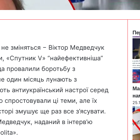
Пе
C
l
 не зміняться − Віктор Медведчук
o
и, «Спутник V» “найефективніша”
s
e
ада провалили боротьбу з
не один місяць лунають з
Ма
ють антиукраїнський настрої серед
на
 спростовували ці теми, але їх
25.
торі змушує ще раз все з’ясувати.
едведчук, наданий в інтерв’ю
lita
».