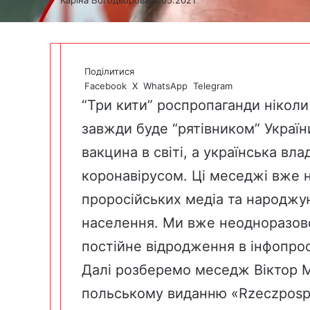
Поділитися
Facebook
X
WhatsApp
Telegram
“Три кити” роспропаганди ніколи
завжди буде “рятівником” Україн
вакцина в світі, а українська вл
коронавірусом. Ці меседжі вже 
проросійських медіа та народжу
населення. Ми вже неодноразово
постійне відродження в інфопрос
Далі розберемо меседж Віктор М
польському виданню «
Rzeczpospo