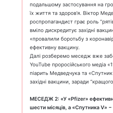
подальшому застосування на гро
їх життя та здоров’я. Віктор Мед
роспропагандист грає роль ”рятів
вміло дискредитує західні вакцин
«провалили боротьбу з коронаві
ефективну вакцину.
Далі розберемо меседж вже забор
YouTube проросійського медіа «
1
піарить Медведчука та «Cпутник
західні вакцини, заради “кращого
МЕСЕДЖ 2: «У «Pfizer» ефективні
шести місяців, а «Спутника V» −