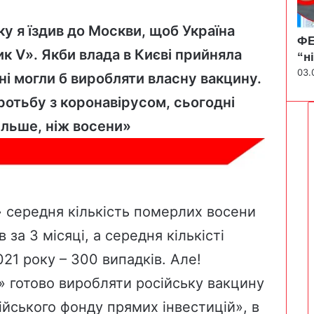
у я їздив до Москви, щоб Україна
ФЕ
к V». Якби влада в Києві прийняла
“н
03.
тні могли б виробляти власну вакцину.
ротьбу з коронавірусом, сьогодні
ільше, ніж восени»
» середня кількість померлих восени
за 3 місяці, а середня кількісті
21 року – 300 випадків. Але!
к» готово виробляти російську вакцину
йського фонду прямих інвестицій», в