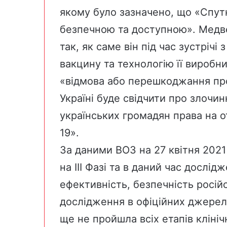
якому було зазначено, що «Спут
безпечною та доступною». Медве
так, як саме він під час
зустрічі
з
вакцину та технологію її виробн
«відмова або перешкоджання про
Україні буде свідчити про злочи
українських громадян права на о
19».
За даними
ВОЗ
на 27 квітня 2021
на
III Фазі
та в даний час дослідж
ефективність, безпечність російс
дослідження в офіційних джерела
ще не пройшла всіх етапів клініч