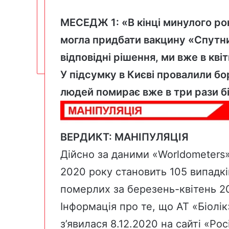
МЕСЕДЖ 1: «В кінці минулого рок
могла придбати вакцину «Спутни
відповідні рішення, ми вже в кві
У підсумку в Києві провалили бо
людей помирає вже в три рази б
ВЕРДИКТ: МАНІПУЛЯЦІЯ
Дійсно за даними «
Worldometers
2020 року становить 105 випадків 
померлих за березень-квітень 20
Інформація про те, що АТ «Біолі
з’явилася 8.12.2020 на
сайті
«Росі