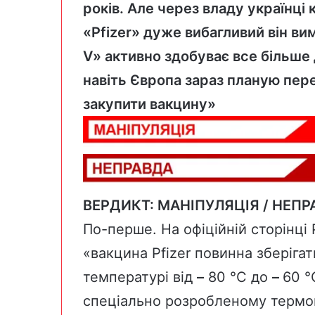
років. Але через владу українці
«Pfizer» дуже вибагливий він ви
V» активно здобуває все більше
навіть Європа зараз планую пер
закупити вакцину»
ВЕРДИКТ: МАНІПУЛЯЦІЯ / НЕП
По-перше. На офіційній сторінці
«вакцина Pfizer повинна зберіга
температурі від
–
80 °C до
–
60 °
спеціально розробленому термо