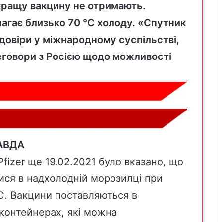
 кращу вакцину не отримають.
магає близько 70 °
C
холоду. «Спутник
 довіри у міжнародному суспільстві,
еговори з Росією щодо можливості
РАВДА
Pfizer
ще 19.02.2021 було вказано, що
тися в надхолодній морозилці при
C. Вакцини поставляються в
контейнерах, які можна