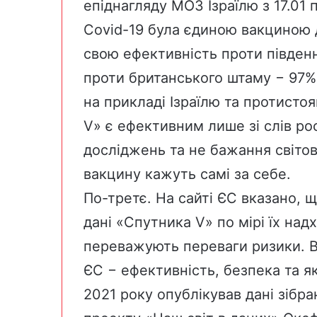
епіднагляду МОЗ Ізраїлю з 17.01 п
Covid-19 була єдиною вакциною д
свою ефективність проти
півден
проти британського штаму − 97%.
на прикладі Ізраїлю та протисто
V» є ефективним лише зі слів ро
досліджень та не бажання світов
вакцину кажуть самі за себе.
По-третє. На сайті
ЄС
вказано, щ
дані «Спутника V» по мірі їх на
переважують переваги ризики. В
ЄС − ефективність, безпека та як
2021 року опублікував дані зібр