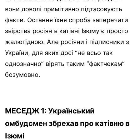
вони доволі примітивно підтасовують
факти. Остання їхня спроба заперечити
звірства росіян в катівні Ізюму є просто
жалюгідною. Але росіяни і підписники з
України, для яких досі “не всьо так
однозначно” вірять таким “фактчекам”
безумовно.
МЕСЕДЖ 1: Український
омбудсмен збрехав про катівню в
Ізюмі