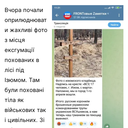
Вчора почали
оприлюднюват
и жахливі фото
з місця
ексгумації
похованих в
лісі під
Ізюмом. Там
були поховані
тіла як
військових так
і цивільних. Зі