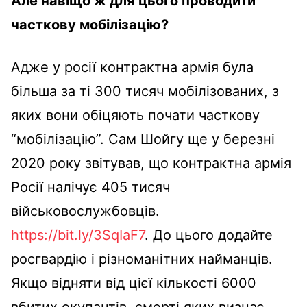
Але навіщо ж для цього проводити
часткову мобілізацію?
Адже у росії контрактна армія була
більша за ті 300 тисяч мобілізованих, з
яких вони обіцяють почати часткову
“мобілізацію”. Сам Шойгу ще у березні
2020 року звітував, що контрактна армія
Росії налічує 405 тисяч
військовослужбовців.
https://bit.ly/3SqIaF7
. До цього додайте
росгвардію і різноманітних найманців.
Якщо відняти від цієї кількості 6000
вбитих окупантів, смерті яких визнає