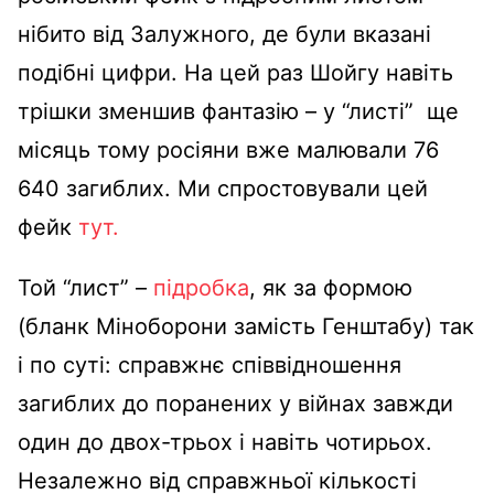
нібито від Залужного, де були вказані
подібні цифри. На цей раз Шойгу навіть
трішки зменшив фантазію – у “листі” ще
місяць тому росіяни вже малювали
76
640 загиблих.
Ми спростовували цей
фейк
тут.
Той “лист” –
підробка
, як за формою
(бланк Міноборони замість Генштабу) так
і по суті: справжнє співвідношення
загиблих до поранених у війнах завжди
один до двох-трьох і навіть чотирьох.
Незалежно від справжньої кількості