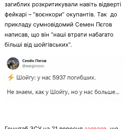
загиблих розкритикували навіть відверті
фейкарі – “воєнкори” окупантів. Так до
прикладу сумновідомий Семен Пєгов
написав, що він “наші втрати набагато
більші від шойгівських”.
Генштаб ЗСУ на 21 вересня
заявляв
, що