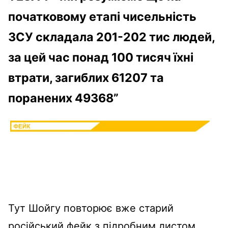
початковому етапі чисельність
ЗСУ складала 201-202 тис людей,
за цей час понад 100 тисяч їхні
втрати, загиблих 61207 та
поранених 49368”
Тут Шойгу повторює вже старий
російський фейк з підробним листом