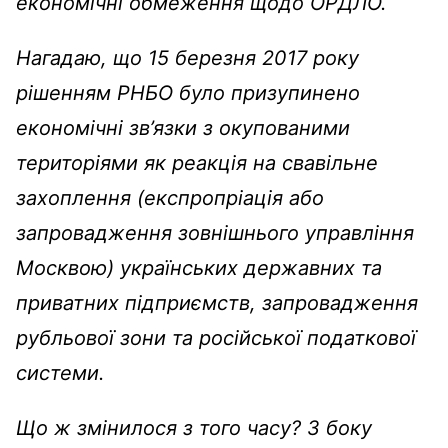
економічні обмеження щодо ОРДЛО.
Нагадаю, що 15 березня 2017 року
рішенням РНБО було призупинено
економічні зв’язки з окупованими
територіями як реакція на свавільне
захоплення (експропріація або
запровадження зовнішнього управління
Москвою) українських державних та
приватних підприємств, запровадження
рубльової зони та російської податкової
системи.
Що ж змінилося з того часу? З боку