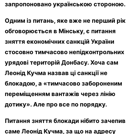
запропоновано українською стороною.
Одним із питань, яке вже не перший рік
обговорюється в Мінську, є питання
зняття економічних санкцій України
стосовно тимчасово непідконтрольних
урядові територій Донбасу. Хоча сам
Леонід Кучма назвав ці санкції не
блокадою, а «тимчасово забороненим
переміщенням вантажів через лінію
дотику». Але про все по порядку.
Питання зняття блокади нібито зачепив
саме Леонід Кучма, за що на адресу