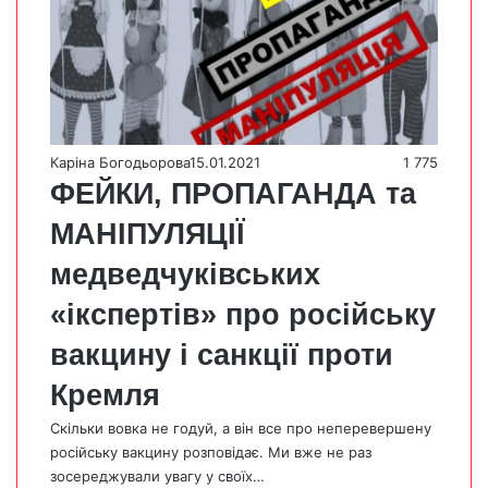
Каріна Богодьорова
15.01.2021
1 775
ФЕЙКИ, ПРОПАГАНДА та
МАНІПУЛЯЦІЇ
медведчуківських
«ікспертів» про російську
вакцину і санкції проти
Кремля
Скільки вовка не годуй, а він все про неперевершену
російську вакцину розповідає. Ми вже не раз
зосереджували увагу у своїх…