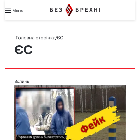
Search for
Switch skin
Меню
Головна сторінка
/
ЄС
ЄС
Волинь