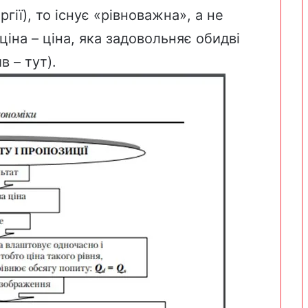
гії), то існує «рівноважна», а не
іна – ціна, яка задовольняє обидві
ив –
тут
).