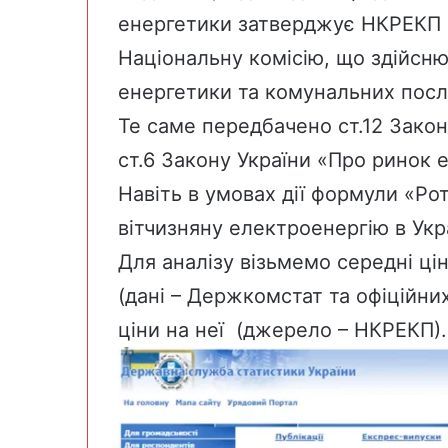
енергетики затверджує
НКРЕКП
Національну комісію, що здійсн
енергетики та комунальних посл
Те саме передбачено ст.12 Закон
ст.6 Закону України «
Про ринок е
Навіть в умовах дії формули «Рот
вітчизняну електроенергію в Укра
Для аналізу візьмемо середні ці
(дані – Держкомстат та офіційних
ціни на неї (джерело – НКРЕКП).