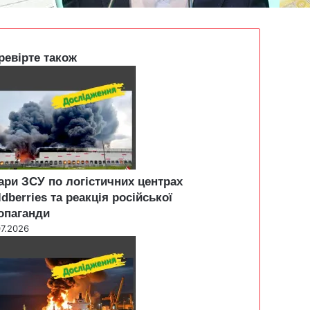
ревірте також
ари ЗСУ по логістичних центрах
ldberries та реакція російської
опаганди
07.2026