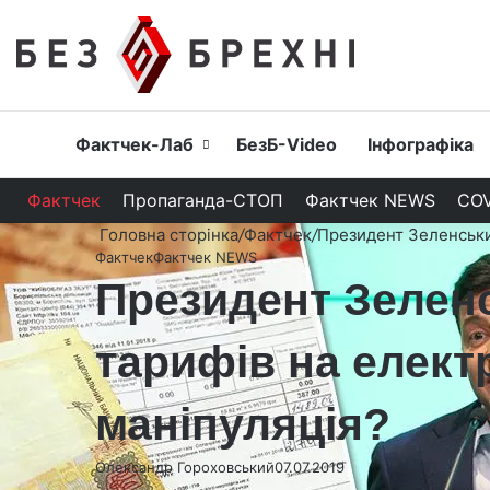
Головна
Фактчек-Лаб
БезБ-Video
Інфографіка
Фактчек
Пропаганда-СТОП
Фактчек NEWS
COV
Головна сторінка
/
Фактчек
/
Президент Зеленськи
Фактчек
Фактчек NEWS
Президент Зелен
тарифів на елект
маніпуляція?
Олександр Гороховський
07.07.2019