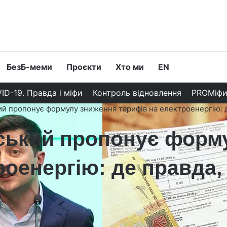
БезБ-меми
Проєкти
Хто ми
EN
ID-19. Правда і міфи
Контроль відновлення
PROМіф
й пропонує формулу зниження тарифів на електроенергію: д
ський пропонує форм
роенергію: де правда, 