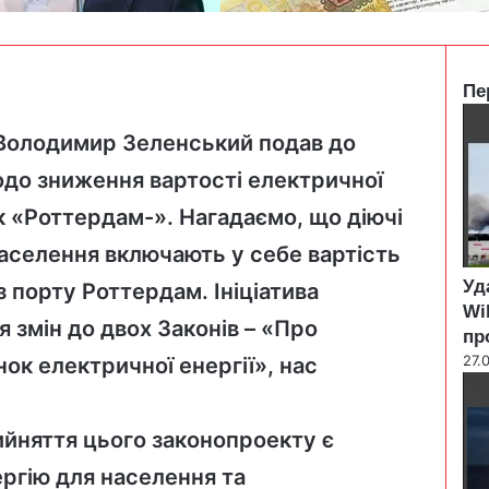
Пе
C
l
 Володимир Зеленський
подав до
o
до зниження вартості електричної
s
e
як «Роттердам-». Нагадаємо, що діючі
аселення включають у себе вартість
Уд
з порту Роттердам. Ініціатива
Wi
 змін до двох Законів – «Про
пр
27.
ок електричної енергії», нас
йняття цього законопроекту є
ргію для населення та