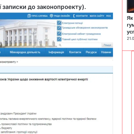
 записки до законопроекту).
Як
гу
ус
21.