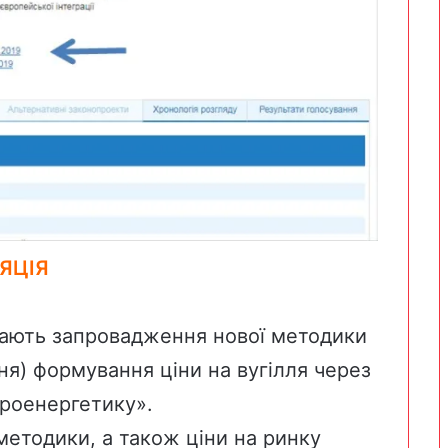
ЯЦІЯ
чають запровадження нової методики
ня) формування ціни на вугілля через
троенергетику».
 методики, а також ціни на ринку