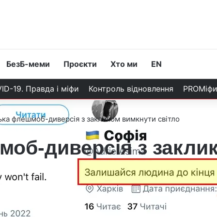
БезБ-меми
Проєкти
Хто ми
EN
ID-19. Правда і міфи
Контроль відновлення
PROМіф
ька флешмоб-диверсія з закликом вимкнути світло
моб-диверсія з закли