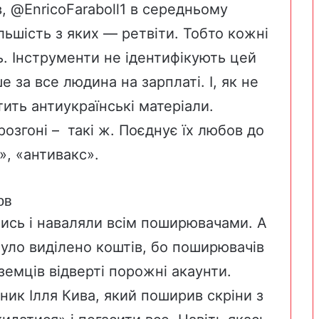
в, @EnricoFaraboll1 в середньому
ільшість з яких
—
ретвіти. Тобто кожні
ь. Інструменти не ідентифікують цей
е за все людина на зарплаті. І, як не
ітить антиукраїнські матеріали.
 розгоні – такі ж. Поєднує їх любов до
», «антивакс».
ов
лись і наваляли всім поширювачами.
А
уло виділено коштів, бо поширювачів
оземців відверті порожні акаунти.
дник Ілля Кива, який
поширив
скріни з