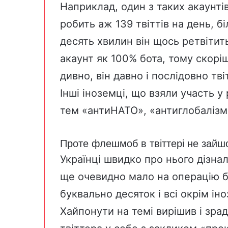
Наприклад, один з таких акаунті
робить аж 139 твіттів на день, б
десять хвилин він щось ретвітит
акаунт як 100% бота, тому скоріш
дивно, він давно і послідовно тв
Інші іноземці, що взяли участь у
тем «антиНАТО», «антиглобалізм
Проте флешмоб в твіттері не зайш
Українці швидко про нього дізна
ще очевидно мало на операцію б
буквально десяток і всі окрім ін
Хайпонути на темі вирішив і зра