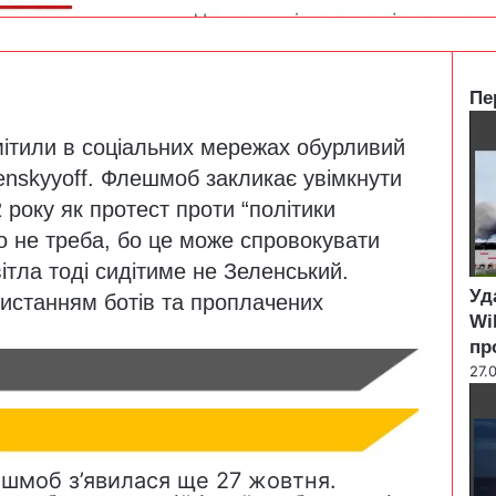
Пе
C
омітили в соціальних мережах обурливий
l
o
enskyyoff. Флешмоб закликає увімкнути
s
 року як протест проти “політики
e
го не треба, бо це може спровокувати
ітла тоді сидітиме не Зеленський.
Уд
ристанням ботів та проплачених
Wi
пр
27.
ешмоб з’явилася ще 27 жовтня.