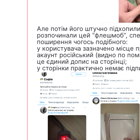
Але потім його штучно підхопили
розпочинали цей “флешмоб”, спе
поширення чогось подібного:
у користувача зазначено місце п
акаунт російський (видно по пом
це єдиний допис на сторінці;
у сторінки практично немає підп