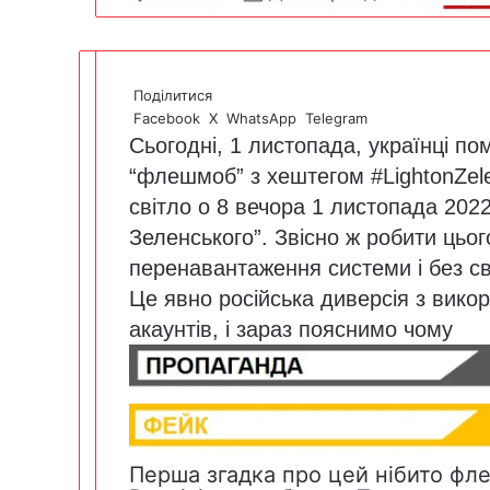
Поділитися
Facebook
X
WhatsApp
Telegram
Сьогодні, 1 листопада, українці п
“флешмоб” з хештегом #LightonZel
світло о 8 вечора 1 листопада 2022
Зеленського”. Звісно ж робити цьо
перенавантаження системи і без св
Це явно російська диверсія з вико
акаунтів, і зараз пояснимо чому
Перша згадка про цей нібито фл