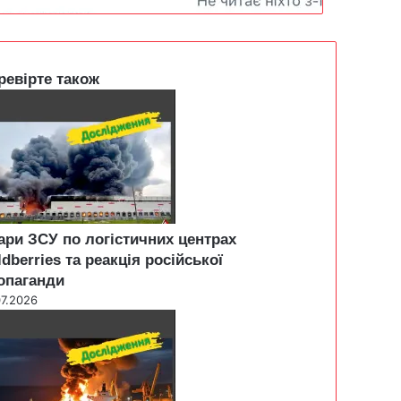
ревірте також
ари ЗСУ по логістичних центрах
ldberries та реакція російської
опаганди
07.2026