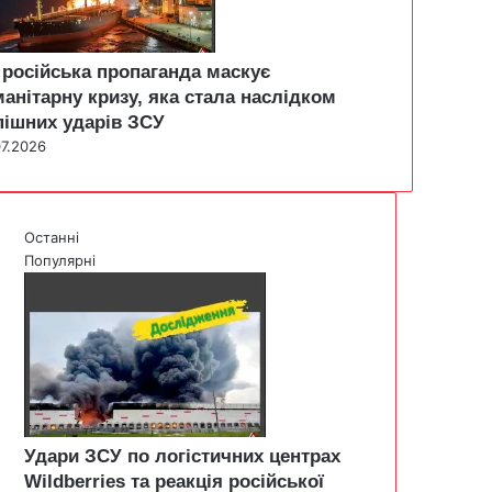
 російська пропаганда маскує
манітарну кризу, яка стала наслідком
пішних ударів ЗСУ
07.2026
Останні
Популярні
Удари ЗСУ по логістичних центрах
Wildberries та реакція російської