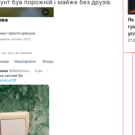
унт був порожній і майже без друзів.
Як
гу
ус
21.