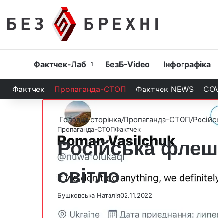
Головна
Фактчек-Лаб
БезБ-Video
Інфографіка
Фактчек
Пропаганда-СТОП
Фактчек NEWS
COV
Головна сторінка
/
Пропаганда-СТОП
/
Російс
Пропаганда-СТОП
Фактчек
Російська флеш
світло
Бушковська Наталія
02.11.2022