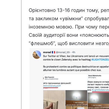
Орієнтовно 13-16 годин тому, ре
та закликом «увімкни” спробувал
іноземною мовою.
При чому пер
Своїй аудиторії вони «пояснюють
“флешмоб”, щоб висловити незго