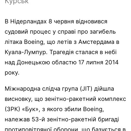
Курськ
В Нідерландах 8 червня відновився
судовий процес у справі про загибель
літака Boeing, що летів з Амстердама в
Куала-Лумпур. Трагедія сталася в небі
над Донецькою областю 17 липня 2014
року.
Міжнародна слідча група (JIT) дійшла
висновку, що зенітно-ракетний комплекс
(ЗРК) «Бук», з якого збили Boeing,
належав 53-й зенітно-ракетній бригаді
протиповітряної оборони, що базується в