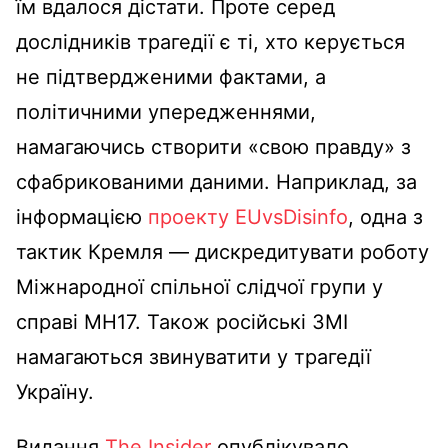
їм вдалося дістати. Проте серед
дослідників трагедії є ті, хто керується
не підтвердженими фактами, а
політичними упередженнями,
намагаючись створити «свою правду» з
сфабрикованими даними. Наприклад, за
інформацією
проекту EUvsDisinfo
, одна з
тактик Кремля — дискредитувати роботу
Міжнародної спільної слідчої групи у
справі MH17. Також російські ЗМІ
намагаються звинуватити у трагедії
Україну.
Видання
The Insider
опублікувало