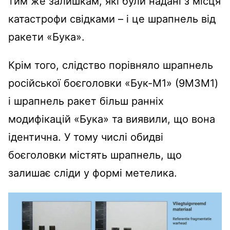
тим же залишкам, які були надані з місця
катастрофи свідками – і це шрапнель від
ракети «Бука».
Крім того, слідство порівняло шрапнель
російської боєголовки «Бук-М1» (9M3M1)
і шрапнель ракет більш ранніх
модифікацій «Бука» та виявили, що вона
ідентична. У тому числі обидві
боєголовки містять шрапнель, що
залишає сліди у формі метелика.