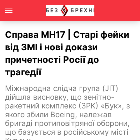
Справа МН17 | Cтарі фейки
від ЗМІ і нові докази
причетності Росії до
трагедії
Міжнародна слідча група (JIT)
дійшла висновку, що зенітно-
ракетний комплекс (ЗРК) «Бук», з
якого збили Boeing, належав
бригаді протиповітряної оборони,
що базується в російському місті