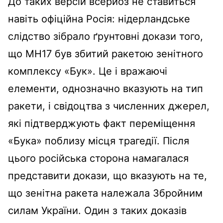
До таких версій всерйоз не ставиться
навіть офіційна Росія: нідерландське
слідство зібрало ґрунтовні докази того,
що MH17 був збитий ракетою зенітного
комплексу «Бук». Це і вражаючі
елементи, однозначно вказують на тип
ракети, і свідоцтва з численних джерел,
які підтверджують факт переміщення
«Бука» поблизу місця трагедії. Після
цього російська сторона намагалася
представити докази, що вказують на те,
що зенітна ракета належала Збройним
силам України. Один з таких доказів