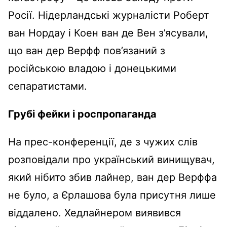
Росії. Нідерландські журналісти Роберт
ван Нордау і Коен ван де Вен з’ясували,
що ван дер Верфф пов’язаний з
російською владою і донецькими
сепаратистами.
Грубі фейки і роспропаганда
На прес-конференції, де з чужих слів
розповідали про український винищувач,
який нібито збив лайнер, ван дер Верффа
не було, а Єрлашова була присутня лише
віддалено. Хедлайнером виявився