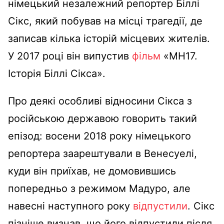
німецький незалежний репортер Біллі
Сікс, який побував на місці трагедії, де
записав кілька історій місцевих жителів.
У 2017 році він випустив
фільм
«MH17.
Історія Біллі Сікса».
Про деякі особливі відносини Сікса з
російською державою говорить такий
епізод: восени 2018 року німецького
репортера заарештували в Венесуелі,
куди він приїхав, не домовившись
попередньо з режимом Мадуро, але
навесні наступного року
відпустили
. Сікс
пізніше визнав, що його відпустили після