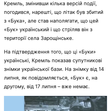
Кремль, змінивши кілька версій події,
погодився, нарешті, що літак був збитий
з «Бука», але став наполягати, що цей
«Бук» український і що стріляв він з
території села Зарощінське.
На підтвердження того, що ці «Буки»
українські, Кремль показав супутникові
знімки української бази. На знімку від 14
липня, як повідомляється, «Бук» є, на
другому, від 17 липня – вже немає.