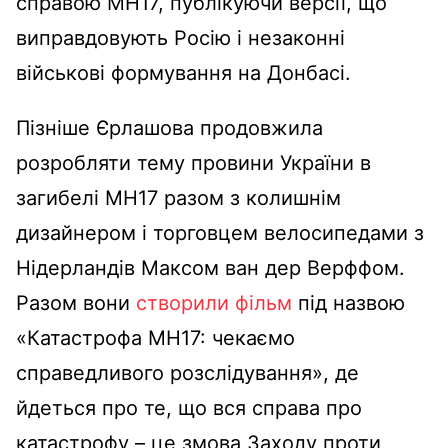
справою MH17, публікуючи версії, що
виправдовують Росію і незаконні
військові формування на Донбасі.
Пізніше Єрлашова продовжила
розробляти тему провини України в
загибелі MH17 разом з колишнім
дизайнером і торговцем велосипедами з
Нідерландів Максом ван дер Верффом.
Разом вони
створили фільм
під назвою
«Катастрофа MH17: чекаємо
справедливого розслідування», де
йдеться про те, що вся справа про
катастрофу – це змова Заходу проти