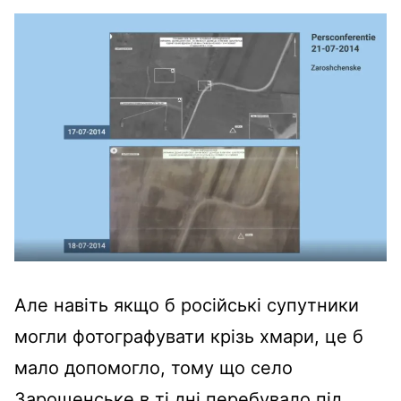
Але навіть якщо б російські супутники
могли фотографувати крізь хмари, це б
мало допомогло, тому що село
Зарощенське в ті дні перебувало під