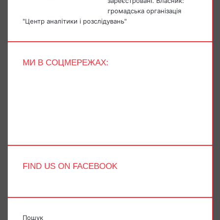
зареєстровані. Власник:
громадська організація
"Центр аналітики і розслідувань"
МИ В СОЦМЕРЕЖАХ:
Facebook
X
YouTube
Instagram
Telegram
TikTok
FIND US ON FACEBOOK
Пошук