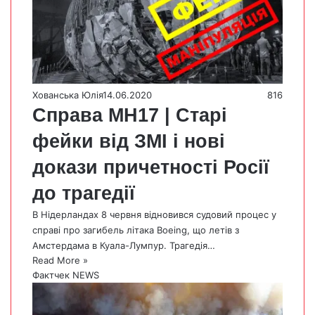
Хованська Юлія
14.06.2020
816
Справа МН17 | Cтарі
фейки від ЗМІ і нові
докази причетності Росії
до трагедії
В Нідерландах 8 червня відновився судовий процес у
справі про загибель літака Boeing, що летів з
Амстердама в Куала-Лумпур. Трагедія…
Read More »
Фактчек NEWS