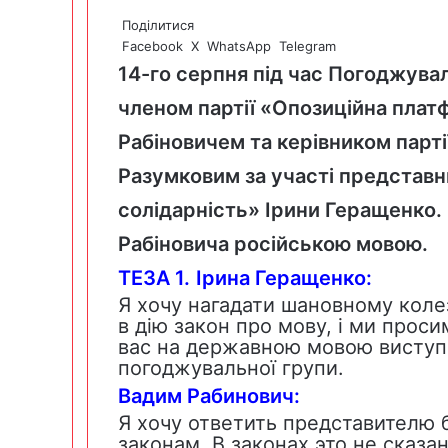
Поділитися
Facebook
X
WhatsApp
Telegram
14-го серпня під час Погоджува
членом партії «Опозиційна плат
Рабіновичем та керівником парт
Разумковим за участі представн
солідарність» Ірини Геращенко
Рабіновича російською мовою.
ТЕЗА 1.
І
рина Геращенко:
Я хочу нагадати шановному колез
в дію закон про мову, і ми прос
вас на державною мовою виступа
погоджувальної групи.
Вадим Рабинович:
Я хочу ответить представителю 
законам. В законах это не сказа