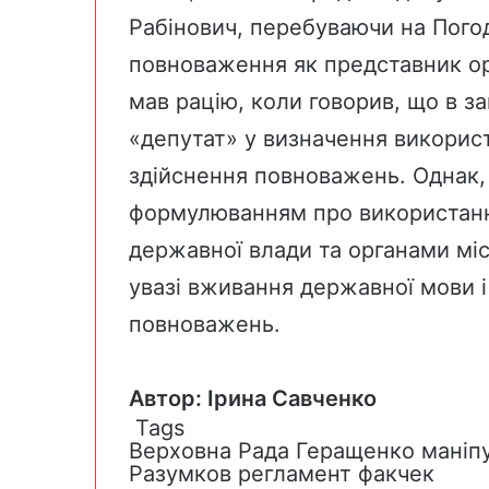
Рабінович, перебуваючи на Погод
повноваження як представник ор
мав рацію, коли говорив, що в з
«депутат» у визначення викорис
здійснення повноважень. Однак, 
формулюванням про використанн
державної влади та органами мі
увазі вживання державної мови і 
повноважень.
Автор: Ірина Савченко
Tags
Верховна Рада
Геращенко
маніп
Разумков
регламент
факчек