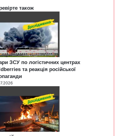
ревірте також
ари ЗСУ по логістичних центрах
ldberries та реакція російської
опаганди
07.2026