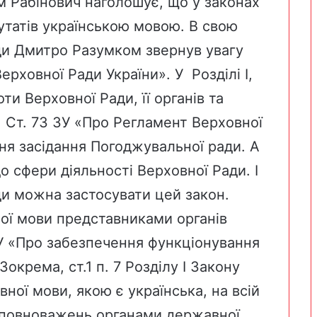
м Рабінович наголошує, що у законах
утатів українською мовою. В свою
ди Дмитро Разумком звернув увагу
ерховної Ради України»
. У Розділі I,
ти Верховної Ради, її органів та
 Ст. 73
ЗУ «Про Регламент Верховної
я засідання Погоджувальної ради. А
о сфери діяльності Верховної Ради. І
ди можна застосувати цей закон.
ної мови представниками органів
У «Про забезпечення функціонування
 Зокрема, ст.1 п. 7 Розділу I Закону
ної мови, якою є українська, на всій
і повноважень органами державної