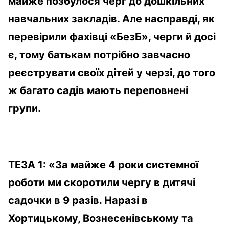
майже позбулося черг до дошкільних
навчальних закладів. Але насправді, як
перевірили фахівці «БезБ», черги й досі
є, тому батькам потрібно завчасно
реєструвати своїх дітей у черзі, до того
ж багато садів мають переповнені
групи.
ТЕЗА 1:
«За майже 4 роки системної
роботи ми скоротили чергу в дитячі
садочки в 9 разів. Наразі в
Хортицькому, Вознесенівському та