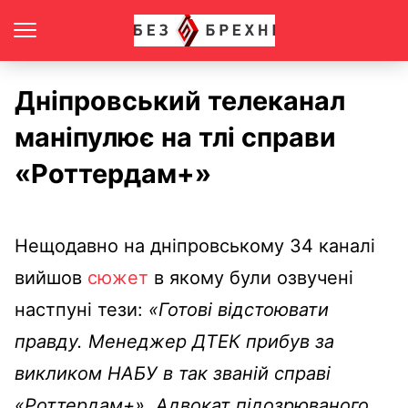
Дніпровський телеканал
маніпулює на тлі справи
«Роттердам+»
Нещодавно на дніпровському 34 каналі
вийшов
сюжет
в якому були озвучені
настпуні тези:
«Готові відстоювати
правду. Менеджер ДТЕК прибув за
викликом НАБУ в так званій справі
«Роттердам+». Адвокат підозрюваного