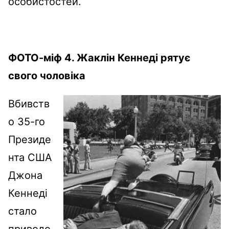
особистостей.
ФОТО-міф 4. Жаклін Кеннеді рятує
свого чоловіка
Вбивств
о 35-го
Президе
нта США
Джона
Кеннеді
стало