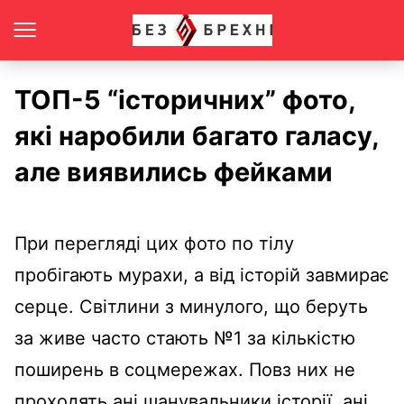
ТОП-5 “історичних” фото,
які наробили багато галасу,
але виявились фейками
При перегляді цих фото по тілу
пробігають мурахи, а від історій завмирає
серце. Світлини з минулого, що беруть
за живе часто стають №1 за кількістю
поширень в соцмережах. Повз них не
проходять ані шанувальники історії, ані