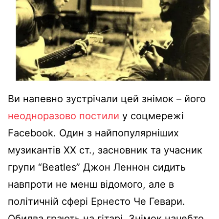
Ви напевно зустрічали цей знімок – його
неодноразово постили
у соцмережі
Facebook. Один з найпопулярніших
музикантів XX ст., засновник та учасник
групи “Beatles” Джон Леннон сидить
навпроти не менш відомого, але в
політичній сфері Ернесто Че Гевари.
Обидва грають на гітарі. Знімок начебто