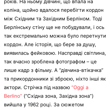
років. На ньому дівчині, що впала на
коліна, щойно вдалося перебігти кордон
між Східним та Західним Берліном. Тоді
Берлінську стіну ще не побудували, і ось
так екстремально можна було перетнути
кордон. Але історія, що бере за душу,
виявилась фейковою. Насправді світлина,
так вчасно зроблена фотографом – це
лише кадр з фільму. А “дівчина-втікачка”
та прикордонники зі зброєю, ніхто інші як
актори. Стрічка під назвою
“Oggi a
Berlino”
(“Східна зона, Західна зона”)
вийшла у 1962 році. За сюжетом