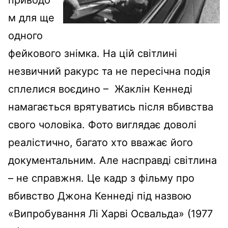
приводо
м для ще
одного
фейкового знімка. На цій світлині
незвичний ракурс та не пересічна подія
сплелися воєдино – Жаклін Кеннеді
намагається врятуватись після вбивства
свого чоловіка. Фото виглядає доволі
реалістично, багато хто вважає його
документальним. Але насправді світлина
– не справжня. Це кадр з фільму про
вбивство Джона Кеннеді під назвою
«Випробування Лі Харві Освальда» (1977