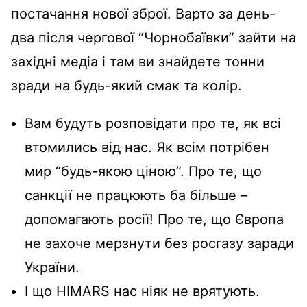
постачання нової зброї. Варто за день-
два після чергової “Чорнобаївки” зайти на
західні медіа і там ви знайдете тонни
зради на будь-який смак та колір.
Вам будуть розповідати про те, як всі
втомились від нас. Як всім потрібен
мир “будь-якою ціною”. Про те, що
санкції не працюють ба більше –
допомагають росії! Про те, що Європа
не захоче мерзнути без росгазу заради
України.
І що HIMARS нас ніяк не врятують.