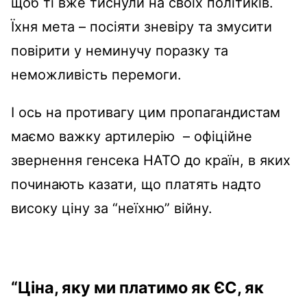
щоб ті вже тиснули на своїх політиків.
Їхня мета – посіяти зневіру та змусити
повірити у неминучу поразку та
неможливість перемоги.
І ось на противагу цим пропагандистам
маємо важку артилерію – офіційне
звернення генсека НАТО до країн, в яких
починають казати, що платять надто
високу ціну за “неїхню” війну.
“Ціна, яку ми платимо як ЄС, як