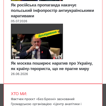
Як російська пропаганда накачує
польський інфопростір антиукраїнськими
наративами
05.07.2026
Як москва поширює наратив про Україну,
як країну-терориста, що не прагне миру
26.06.2026
ХТО МИ:
Фактчек-проєкт «Без Брехні» заснований
Громадською організацією «Центр аналітики і