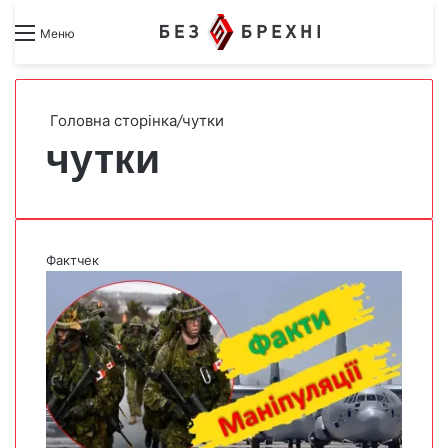
Search for
Switch skin
Меню
Головна сторінка
/
чутки
чутки
Фактчек