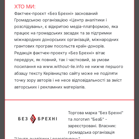
ХТО МИ:
Фактчек-проєкт «Без Брехні» заснований
Громадською організацією «Центр аналітики і
розслідувань», є відкритою медіа-платформою, яка
працює на громадських засадах та за підтримки
міжнародних донорських організацій, міжнародних
грантових програм посольств країн-донорів.
Редакція фактчек-проекту «Без Брехні» вітає
передрук, як повний, так і частковий, за умови
посилання на www.without-lie.info не нижче першого
абзацу тексту Керівництво сайту може не поділяти
точку зору авторів і не несе відповідальності за зміст
авторських і рекламних матеріалів.
Торгова марка "Без Брехні"
та логотип "БезБ" -
зареєстровані. Власник:
громадська організація
"Центр аналітики і розслідувань"