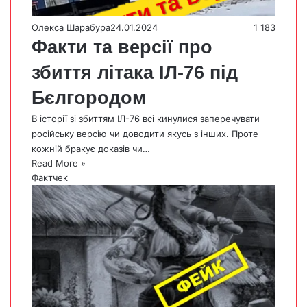
Олекса Шарабура
24.01.2024
1 183
Факти та версії про
збиття літака ІЛ-76 під
Бєлгородом
В історії зі збиттям ІЛ-76 всі кинулися заперечувати
російську версію чи доводити якусь з інших. Проте
кожній бракує доказів чи…
Read More »
Фактчек