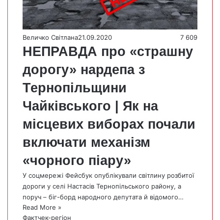
Величко Світлана
21.09.2020
7 609
НЕПРАВДА про «страшну
дорогу» нардепа з
Тернопільщини
Чайківського | Як на
місцевих виборах почали
включати механізм
«чорного піару»
У соцмережі Фейсбук опублікували світлину розбитої
дороги у селі Настасів Тернопільського району, а
поруч – біг-борд народного депутата й відомого…
Read More »
Фактчек-регіон