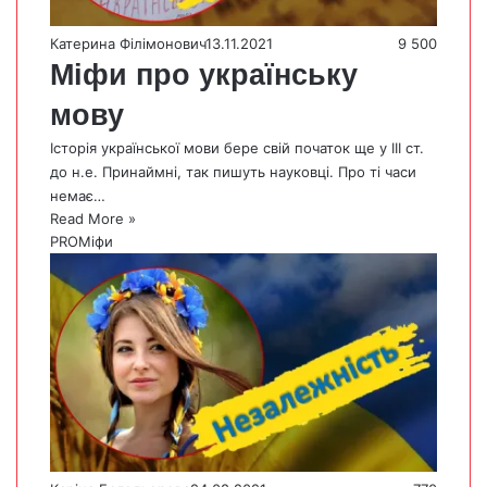
Катерина Філімонович
13.11.2021
9 500
Міфи про українську
мову
Історія української мови бере свій початок ще у III cт.
до н.е. Принаймні, так пишуть науковці. Про ті часи
немає…
Read More »
PROМіфи