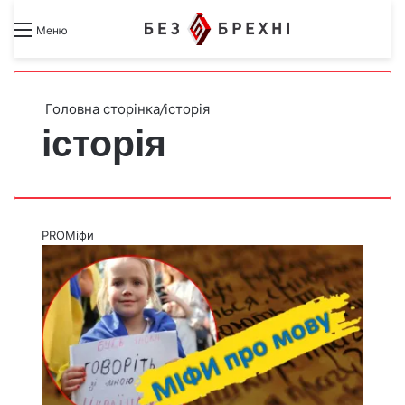
Search for
Switch skin
Меню
Головна сторінка
/
історія
історія
PROМіфи