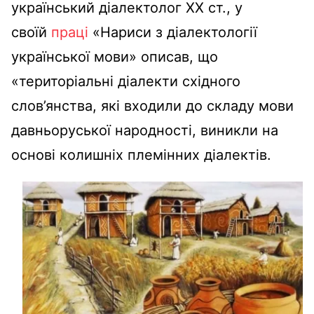
український діалектолог XX ст., у
своїй
праці
«Нариси з діалектології
української мови» описав, що
«територіальні діалекти східного
слов’янства, які входили до складу мови
давньоруської народності, виникли на
основі колишніх племінних діалектів.