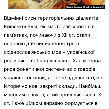
Відмінні риси територіальних діалектів
Київської Русі, які часто зафіксовані в
пам’ятках, починаючи з XII ст. стали
основою для виникнення трьох
східнослов’янських мов − української,
російської та білоруською». Характерна
риса фонетичної системи всіх говорів
української мови, як перехід давніх
о, е
в
історично нові закриті склади. Найбільш
масовим є звук
і
, який проявляється в XII
ст. і вже цілком виразно формується в