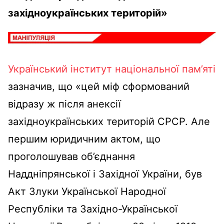
західноукраїнських територій»
Український інститут національної пам’яті
зазначив, що «цей міф сформований
відразу ж після анексії
західноукраїнських територій СРСР. Але
першим юридичним актом, що
проголошував об’єднання
Наддніпрянської і Західної України, був
Акт Злуки Української Народної
Республіки та Західно-Української