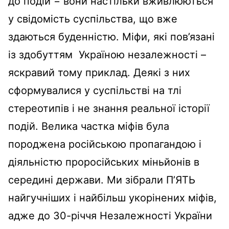
до подій − вони настільки вживлюються
у свідомість суспільства, що вже
здаються буденністю. Міфи, які пов’язані
із здобуттям Україною незалежності –
яскравий тому приклад. Деякі з них
сформувалися у суспільстві на тлі
стереотипів і не знання реальної історії
подій. Велика частка міфів була
породжена російською пропагандою і
діяльністю проросійських міньйонів в
середині держави. Ми зібрали П’ЯТЬ
найгучніших і найбільш укорінених міфів,
адже до 30-річчя Незалежності України