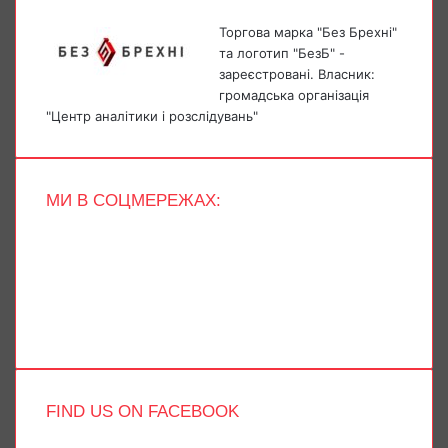
Торгова марка "Без Брехні"
та логотип "БезБ" -
зареєстровані. Власник:
громадська організація
"Центр аналітики і розслідувань"
МИ В СОЦМЕРЕЖАХ:
Facebook
X
YouTube
Instagram
Telegram
TikTok
FIND US ON FACEBOOK