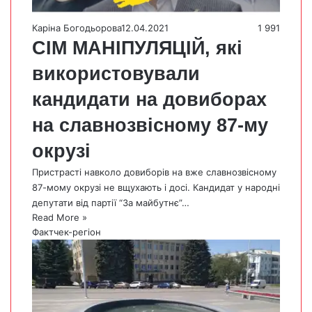
Каріна Богодьорова
12.04.2021
1 991
СІМ МАНІПУЛЯЦІЙ, які
використовували
кандидати на довиборах
на славнозвісному 87-му
окрузі
Пристрасті навколо довиборів на вже славнозвісному
87-мому окрузі не вщухають і досі. Кандидат у народні
депутати від партії “За майбутнє”…
Read More »
Фактчек-регіон