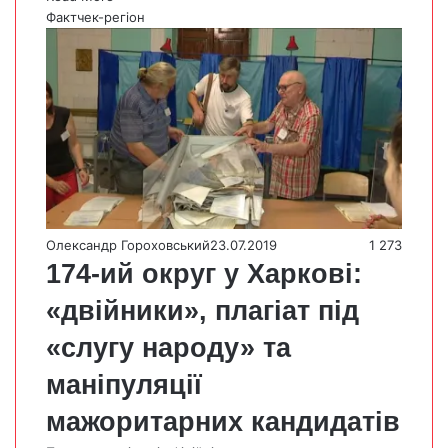
Фактчек-регіон
Олександр Гороховський
23.07.2019
1 273
174-ий округ у Харкові:
«двійники», плагіат під
«слугу народу» та
маніпуляції
мажоритарних кандидатів