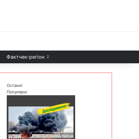
Facebook
X
YouTube
Instagram
Telegram
TikTok
Sea
и
Фактчек-регіон
Останні
Популярні