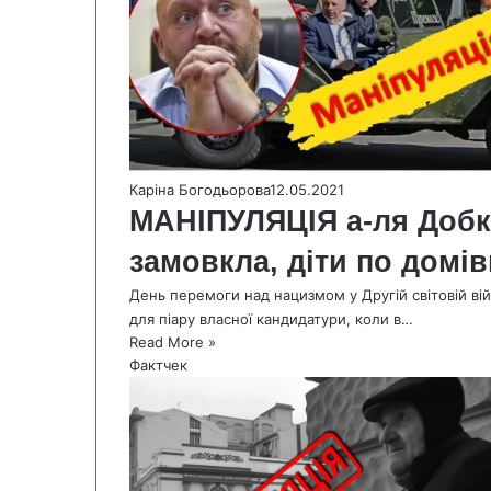
Каріна Богодьорова
12.05.2021
МАНІПУЛЯЦІЯ а-ля Добкі
замовкла, діти по домів
День перемоги над нацизмом у Другій світовій вій
для піару власної кандидатури, коли в…
Read More »
Фактчек