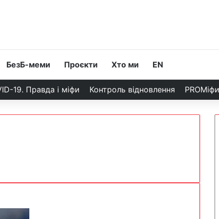
БезБ-меми
Проєкти
Хто ми
EN
ID-19. Правда і міфи
Контроль відновлення
PROМіф