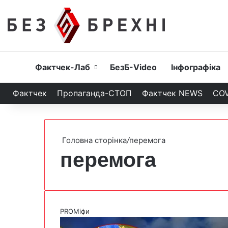
Головна
Фактчек-Лаб
БезБ-Video
Інфографіка
Фактчек
Пропаганда-СТОП
Фактчек NEWS
COV
Головна сторінка
/
перемога
перемога
PROМіфи