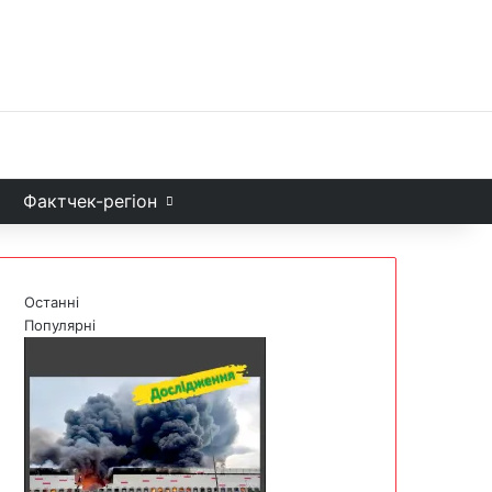
Facebook
X
YouTube
Instagram
Telegram
TikTok
Sea
и
Фактчек-регіон
Останні
Популярні