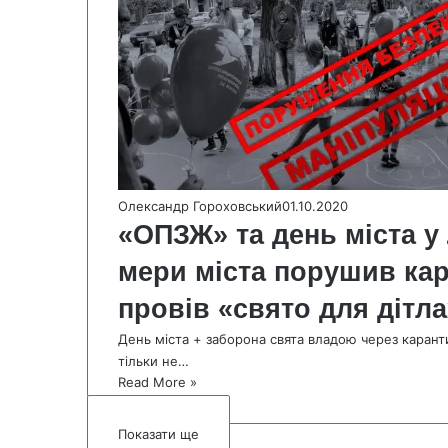
Олександр Гороховський
01.10.2020
«ОПЗЖ» та день міста у 
мери міста порушив кар
провів «свято для дітла
День міста + заборона свята владою через каранти
тільки не…
Read More »
Показати ще