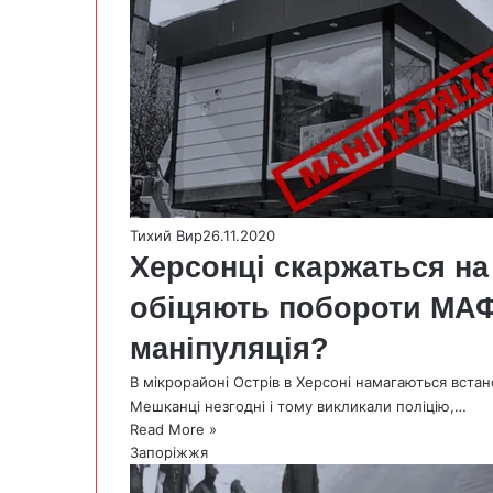
Тихий Вир
26.11.2020
Херсонці скаржаться на 
обіцяють побороти МАФ
маніпуляція?
В мікрорайоні Острів в Херсоні намагаються вста
Мешканці незгодні і тому викликали поліцію,…
Read More »
Запоріжжя