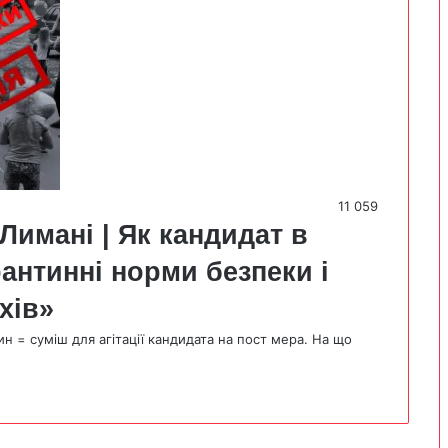
11 059
Лимані | Як кандидат в
антинні норми безпеки і
хів»
н = суміш для агітації кандидата на пост мера. На що