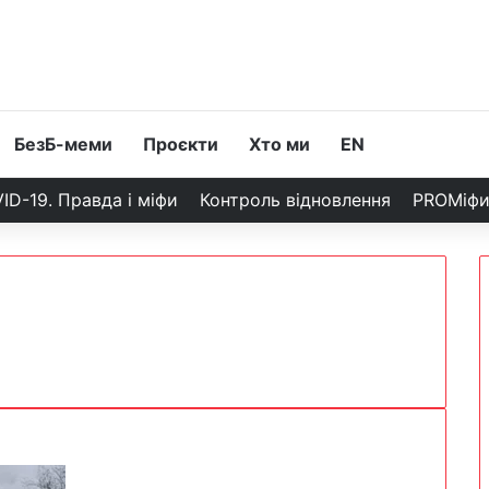
БезБ-меми
Проєкти
Хто ми
EN
ID-19. Правда і міфи
Контроль відновлення
PROМіф