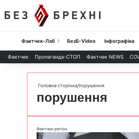
Головна
Фактчек-Лаб
БезБ-Video
Інфографіка
Фактчек
Пропаганда-СТОП
Фактчек NEWS
COV
Головна сторінка
/
порушення
порушення
Фактчек-регіон