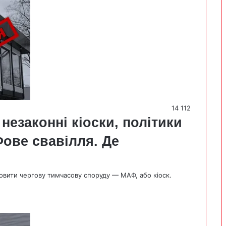
14 112
незаконні кіоски, політики
ове свавілля. Де
новити чергову тимчасову споруду — МАФ, або кіоск.