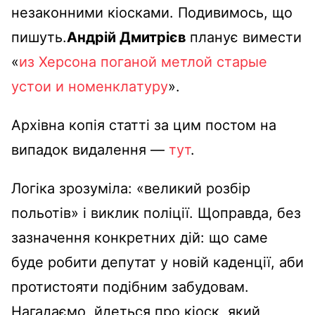
незаконними кіосками. Подивимось, що
пишуть.
Андрій Дмитрієв
планує вимести
«
из Xepcoнa пoгaнoй мeтлoй cтapыe
уcтoи и нoмeнклaтуpу
».
Архівна копія статті за цим постом на
випадок видалення —
тут
.
Логіка зрозуміла: «великий розбір
польотів» і виклик поліції. Щоправда, без
зазначення конкретних дій: що саме
буде робити депутат у новій каденції, аби
протистояти подібним забудовам.
Нагадаємо, йдеться про кіоск, який