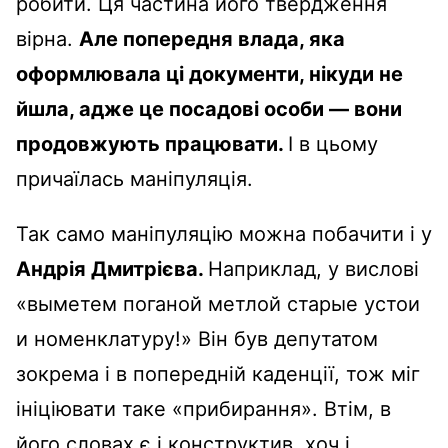
робити. Ця частина його твердження
вірна.
Але попередня влада, яка
оформлювала ці документи, нікуди не
йшла, адже це посадові особи — вони
продовжують працювати.
І в цьому
причаїлась маніпуляція.
Так само маніпуляцію можна побачити і у
Андрія Дмитрієва.
Наприклад, у вислові
«выметем поганой метлой старые устои
и номенклатуру!» Він був депутатом
зокрема і в попередній каденції, тож міг
ініціювати таке «прибирання». Втім, в
його словах є і конструктив, хоч і