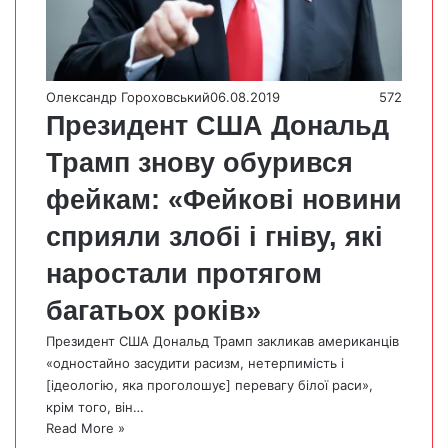
Олександр Гороховський
06.08.2019
572
Президент США Дональд
Трамп знову обурився
фейкам: «Фейкові новини
сприяли злобі і гніву, які
наростали протягом
багатьох років»
Президент США Дональд Трамп закликав американців
«одностайно засудити расизм, нетерпимість і
[ідеологію, яка проголошує] перевагу білої раси»,
крім того, він…
Read More »