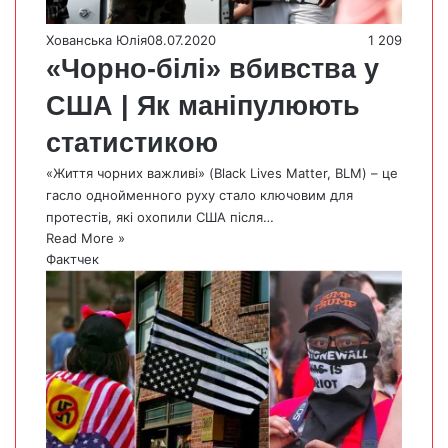
Хованська Юлія
08.07.2020
1 209
«Чорно-білі» вбивства у
США | Як маніпулюють
статистикою
«Життя чорних важливі» (Black Lives Matter, BLM) – це
гасло однойменного руху стало ключовим для
протестів, які охопили США після…
Read More »
Фактчек