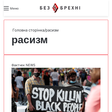
Search for
Switch skin
Меню
Головна сторінка
/
расизм
расизм
Фактчек NEWS