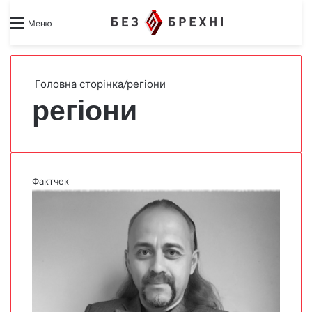
Search for
Switch skin
Меню
Головна сторінка
/
регіони
регіони
Фактчек