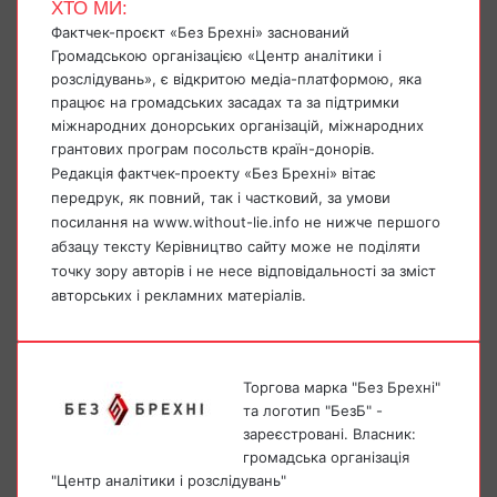
ХТО МИ:
Фактчек-проєкт «Без Брехні» заснований
Громадською організацією «Центр аналітики і
розслідувань», є відкритою медіа-платформою, яка
працює на громадських засадах та за підтримки
міжнародних донорських організацій, міжнародних
грантових програм посольств країн-донорів.
Редакція фактчек-проекту «Без Брехні» вітає
передрук, як повний, так і частковий, за умови
посилання на www.without-lie.info не нижче першого
абзацу тексту Керівництво сайту може не поділяти
точку зору авторів і не несе відповідальності за зміст
авторських і рекламних матеріалів.
Торгова марка "Без Брехні"
та логотип "БезБ" -
зареєстровані. Власник:
громадська організація
"Центр аналітики і розслідувань"