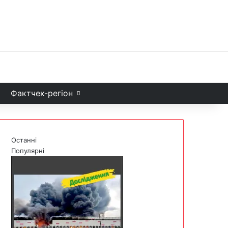
Facebook
X
YouTube
Instagram
Telegram
TikTok
Sea
и
Фактчек-регіон
Останні
Популярні