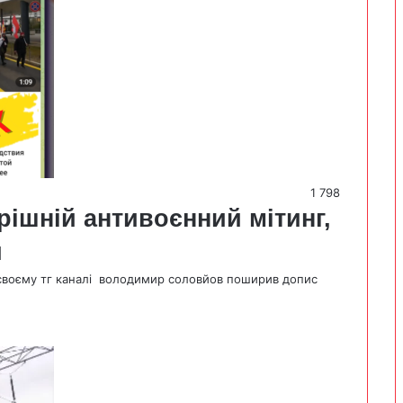
1 798
ішній антивоєнний мітинг,
й
в своєму тг каналі володимир соловйов поширив допис