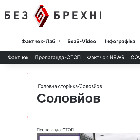
Головна
Фактчек-Лаб
БезБ-Video
Інфографіка
Фактчек
Пропаганда-СТОП
Фактчек NEWS
COV
Головна сторінка
/
Соловйов
Соловйов
Пропаганда-СТОП