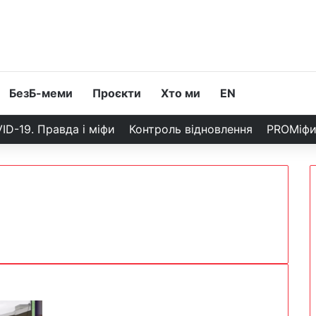
БезБ-меми
Проєкти
Хто ми
EN
ID-19. Правда і міфи
Контроль відновлення
PROМіф