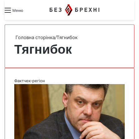
Search for
Switch skin
Меню
Головна сторінка
/
Тягнибок
Тягнибок
Фактчек-регіон