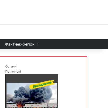
Facebook
X
YouTube
Instagram
Telegram
TikTok
Sea
и
Фактчек-регіон
Останні
Популярні