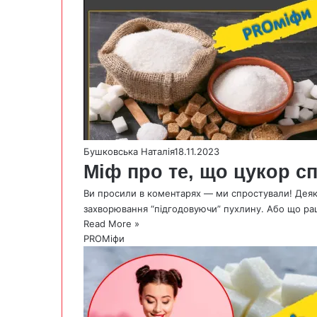
Бушковська Наталія
18.11.2023
Міф про те, що цукор с
Ви просили в коментарях — ми спростували! Деяк
захворювання “підгодовуючи” пухлину. Або що ра
Read More »
PROМіфи