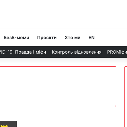
БезБ-меми
Проєкти
Хто ми
EN
ID-19. Правда і міфи
Контроль відновлення
PROМіф