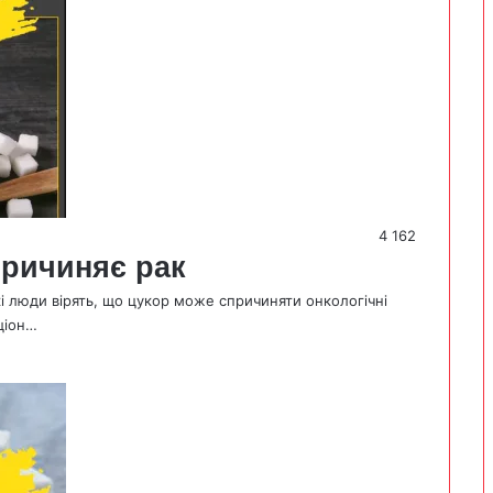
4 162
причиняє рак
і люди вірять, що цукор може спричиняти онкологічні
ціон…