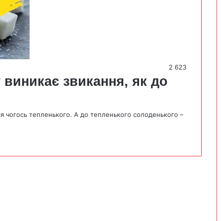
2 623
 виникає звикання, як до
ься чогось тепленького. А до тепленького солоденького –