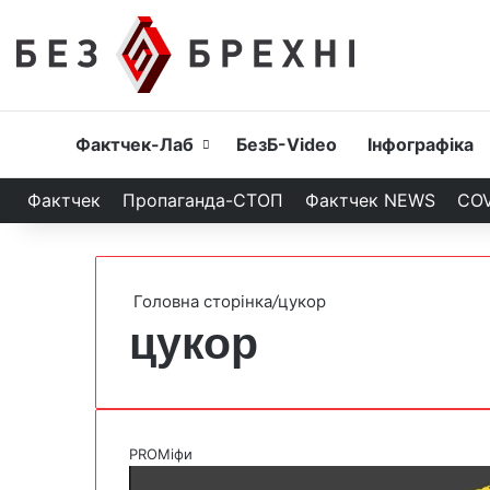
Головна
Фактчек-Лаб
БезБ-Video
Інфографіка
Фактчек
Пропаганда-СТОП
Фактчек NEWS
COV
Головна сторінка
/
цукор
цукор
PROМіфи