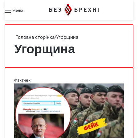
Search for
Switch skin
Меню
Головна сторінка
/
Угорщина
Угорщина
Фактчек