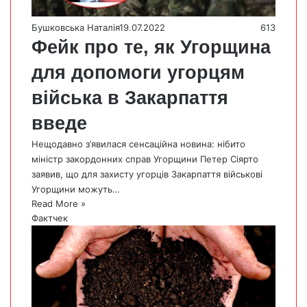
Бушковська Наталія
19.07.2022
613
Фейк про те, як Угорщина
для допомоги угорцям
війська в Закарпаття
введе
Нещодавно з’явилася сенсаційна новина: нібито
міністр закордонних справ Угорщини Петер Сіярто
заявив, що для захисту угорців Закарпаття військові
Угорщини можуть…
Read More »
Фактчек