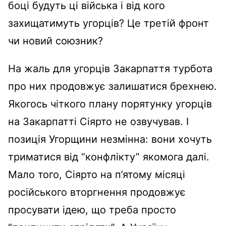
боці будуть ці війська і від кого
захищатимуть угорців? Це третій фронт
чи новий союзник?
На жаль для угорців Закарпаття турбота
про них продовжує залишатися брехнею.
Якогось чіткого плану порятунку угорців
на Закарпатті Сіярто не озвучував. І
позиція Угорщини незмінна: вони хочуть
триматися від “конфлікту” якомога далі.
Мало того, Сіярто на п’ятому місяці
російського вторгнення продовжує
просувати ідею, що треба просто