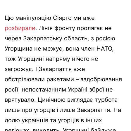
Цю маніпуляцію Сіярто ми вже
розбирали
. Лінія фронту пролягає не
через Закарпатську область, з росією
Угорщина не межує, вона член НАТО,
тож Угорщині напряму нічого не
загрожує. І Закарпаття вже
обстрілювали ракетами – задобрювання
росії непостачанням Україні зброї не
врятувало. Цинічною виглядає турбота
лише про угорців і лише Закарпаття. На
долю українців та угорців в інших
регіонах, виходить, Угорщині байдуже.