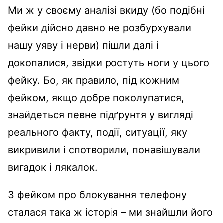
Ми ж у своєму аналізі вкиду (бо подібні
фейки дійсно давно не розбурхували
нашу уяву і нерви) пішли далі і
докопалися, звідки ростуть ноги у цього
фейку. Бо, як правило, під кожним
фейком, якщо добре поколупатися,
знайдеться певне підґрунтя у вигляді
реального факту, події, ситуації, яку
викривили і спотворили, понавішували
вигадок і лякалок.
З фейком про блокування телефону
сталася така ж історія – ми знайшли його