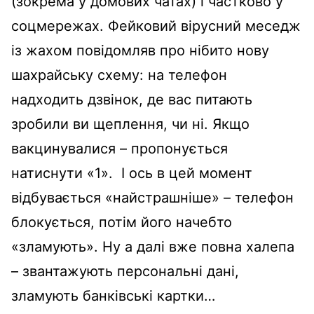
(зокрема у домових чатах) і частково у
соцмережах. Фейковий вірусний меседж
із жахом повідомляв про нібито нову
шахрайську схему: на телефон
надходить дзвінок, де вас питають
зробили ви щеплення, чи ні. Якщо
вакцинувалися – пропонується
натиснути «1». І ось в цей момент
відбувається «найстрашніше» – телефон
блокується, потім його начебто
«зламують». Ну а далі вже повна халепа
– звантажують персональні дані,
зламують банківські картки…