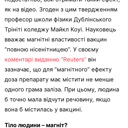
як на відео. Згоден з цим твердженням
професор школи фізики Дублінського
Трініті коледжу Майкл Коуі. Науковець
вважає магнітні властивості вакцин
“повною нісенітницею”. У своєму
коментарі виданню “Reuters”
він
зазначає, що для “магнітного” ефекту
доза препарату має містити не менше
одного грама заліза. При цьому, людина
б точно мала відчути речовину, якщо
вона б містилась у вакцині.
Тіло людини – магніт?