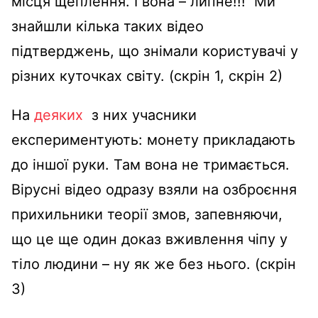
місця щеплення. І вона – липне!!! Ми
знайшли кілька таких відео
підтверджень, що знімали користувачі у
різних куточках світу. (скрін 1, скрін 2)
На
деяких
з них учасники
експериментують: монету прикладають
до іншої руки. Там вона не тримається.
Вірусні відео одразу взяли на озброєння
прихильники теорії змов, запевняючи,
що це ще один доказ вживлення чіпу у
тіло людини – ну як же без нього. (скрін
3)