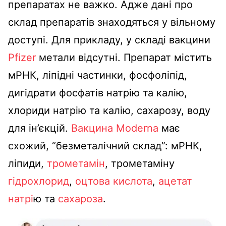
препаратах не важко. Адже дані про
склад препаратів знаходяться у вільному
доступі. Для прикладу, у складі вакцини
Pfizer
метали відсутні. Препарат містить
мРНК, ліпідні частинки, фосфоліпід,
дигідрати фосфатів натрію та калію,
хлориди натрію та калію, сахарозу, воду
для ін’єкцій.
Вакцина Moderna
має
схожий, “безметалічний склад”: мРНК,
ліпиди,
трометамін
, трометаміну
гідрохлорид
,
оцтова кислота
,
ацетат
натрі
ю та
сахароза
.