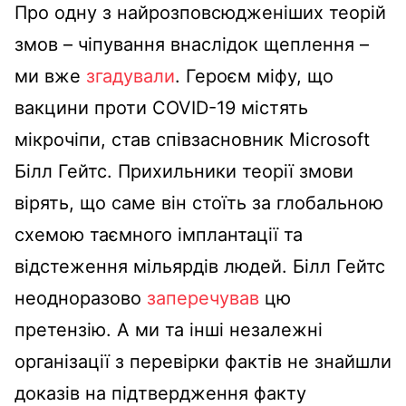
Про одну з найрозповсюдженіших теорій
змов – чіпування внаслідок щеплення –
ми вже
згадували
. Героєм міфу, що
вакцини проти COVID-19 містять
мікрочіпи, став співзасновник Microsoft
Білл Гейтс. Прихильники теорії змови
вірять, що саме він стоїть за глобальною
схемою таємного імплантації та
відстеження мільярдів людей. Білл Гейтс
неодноразово
заперечував
цю
претензію. А ми та інші незалежні
організації з перевірки фактів не знайшли
доказів на підтвердження факту