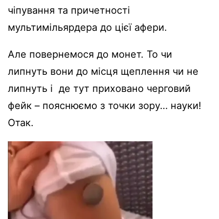
чіпування та причетності
мультимільярдера до цієї афери.
Але повернемося до монет. То чи
липнуть вони до місця щеплення чи не
липнуть і де тут приховано черговий
фейк – пояснюємо з точки зору… науки!
Отак.