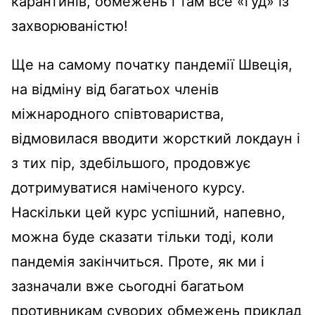
карантинів, обмежень і там все «гуд» із
захворюваністю!
Ще на самому початку пандемії Швеція,
на відміну від багатьох членів
міжнародного співтовариства,
відмовилася вводити жорсткий локдаун і
з тих пір, здебільшого, продовжує
дотримуватися наміченого курсу.
Наскільки цей курс успішний, напевно,
можна буде сказати тільки тоді, коли
пандемія закінчиться. Проте, як ми і
зазначали вже сьогодні багатьом
противникам суворих обмежень приклад