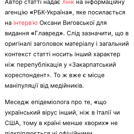
Автор статті надає
лінк
на інформаційну
агенцію
«
РБК-Україна
»
, яке посилається
на
інтерв’ю
Оксани Виговської для
видання
«
Главред
»
. Слід зазначити, що в
оригіналі заголовок матеріалу і загальний
контекст статті носить інший характер
ніж перепублікація у «Закарпатський
кореспондент». То ж вже є місце
маніпуляції від медійників.
Меседж епідеміолога про те,
«
що
український вірус інший, ніж в Італії чи
США, тому в країні менше хворих
»
не
підкріплюється ні офіційними