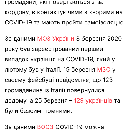
громадяни, які повертаються з-за
кордону, є контактуючими з хворими на
COVID-19 та мають пройти самоізоляцію.
За даними
МОЗ України
3 березня 2020
року був зареєстрований перший
випадок українця на COVID-19, який у
лютому був у Італії. 19 березня
МЗС
у
своєму фейсбуці повідомляє, що 123
громадянина із Італії повернулися
додому, а 25 березня
–
129 українців
та
були безсимптомними.
За даними
ВООЗ
COVID-19 можна