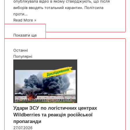
опублікувала відео в якому стверджують, що після
виборів вводять тотальний карантин. Політсила
проти…
Read More »
Показати ще
Останні
Популярні
Удари ЗСУ по логістичних центрах
Wildberries та реакція російської
пропаганди
27.07.2026