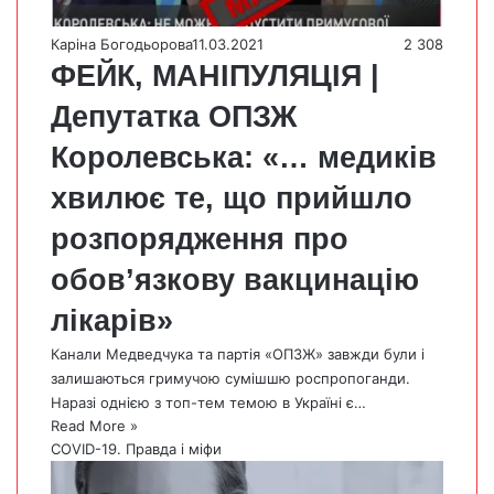
Каріна Богодьорова
11.03.2021
2 308
ФЕЙК, МАНІПУЛЯЦІЯ |
Депутатка ОПЗЖ
Королевська: «… медиків
хвилює те, що прийшло
розпорядження про
обов’язкову вакцинацію
лікарів»
Канали Медведчука та партія «ОПЗЖ» завжди були і
залишаються гримучою сумішшю роспропоганди.
Наразі однією з топ-тем темою в Україні є…
Read More »
COVID-19. Правда і міфи