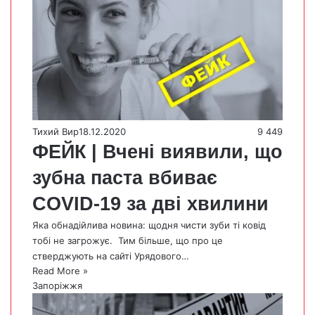
Тихий Вир
18.12.2020
9 449
ФЕЙК | Вчені виявили, що
зубна паста вбиває
COVID-19 за дві хвилини
Яка обнадійлива новина: щодня чисти зуби ті ковід
тобі не загрожує. Тим більше, що про це
стверджують на сайті Урядового…
Read More »
Запоріжжя