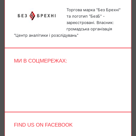
Торгова марка "Без Брехні"
та логотип "БезБ" -
зареєстровані. Власник:
громадська організація
"Центр аналітики і розслідувань"
МИ В СОЦМЕРЕЖАХ:
Facebook
X
YouTube
Instagram
Telegram
TikTok
FIND US ON FACEBOOK