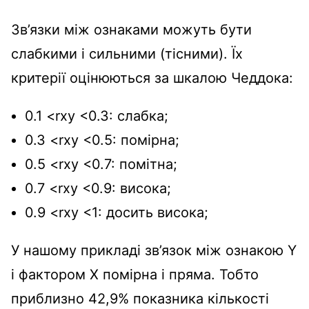
Зв’язки між ознаками можуть бути
слабкими і сильними (тісними). Їх
критерії оцінюються за шкалою Чеддока:
0.1 <rxy <0.3: слабка;
0.3 <rxy <0.5: помірна;
0.5 <rxy <0.7: помітна;
0.7 <rxy <0.9: висока;
0.9 <rxy <1: досить висока;
У нашому прикладі зв’язок між ознакою Y
і фактором X помірна і пряма. Тобто
приблизно 42,9% показника кількості