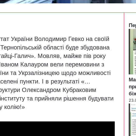
Пе
C
тат України
Володимир Гевко
на своїй
l
o
 Тернопільській області буде збудована
s
гайці-Галич». Мовляв, майже пів року
e
 Іваном Калауром вели перемовини з
аїни та Укрзалізницею щодо можливості
Ма
селені пункти. І в результаті «…
пр
структури Олександром Кубраковим
бі
інституту та прийняли рішення будувати
23.
у колію!»