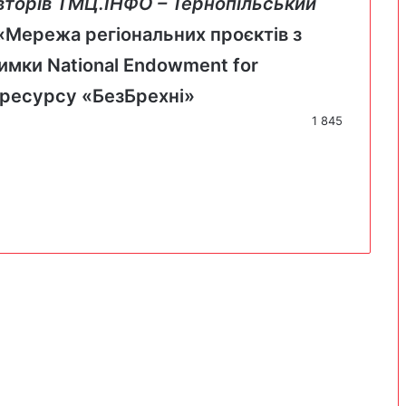
вторів
ТМЦ.ІНФО – Тернопільський
 «Мережа регіональних проєктів з
римки National Endowment for
 ресурсу «
БезБрехні
»
1 845