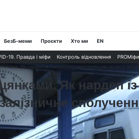
БезБ-меми
Проєкти
Хто ми
EN
ID-19. Правда і міфи
Контроль відновлення
PROМіф
нками. Як нардеп із Тернопільщини пообіцяв області заліз
цянками. Як нардеп і
 залізничне сполученн