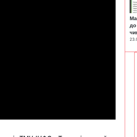
Ма
до
чи
23.