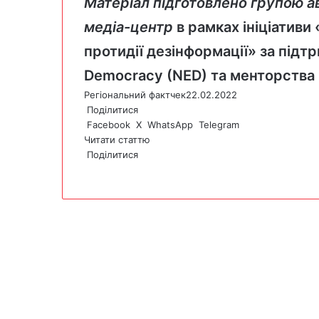
Матеріал підготовлено групою а
медіа-центр
в рамках ініціативи
протидії дезінформації» за підт
Democracy (NED) та менторства
Регіональний фактчек
22.02.2022
Поділитися
Facebook
X
WhatsApp
Telegram
Читати статтю
Поділитися
F
X
W
T
V
P
a
h
e
i
r
c
a
l
b
i
e
t
e
e
n
b
s
g
r
t
o
A
r
o
p
a
k
p
m