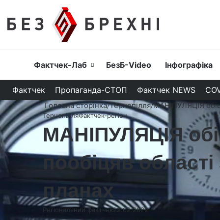
Головна
Фактчек-Лаб
БезБ-Video
Інфографіка
Фактчек
Пропаганда-СТОП
Фактчек NEWS
COV
Головна сторінка
/
Тернопілля
/
МАНІПУЛЯЦІЯ обіця
Тернопілля
Фактчек-регіон
МАНІПУЛЯЦІЯ обі
пообіцяв області
планах
Регіональний фактчек
22.02.2022