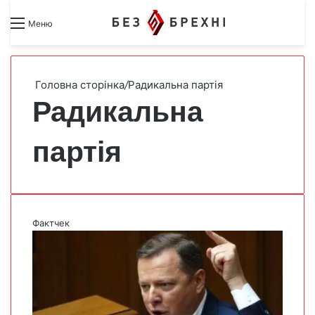
Search for
Switch skin
Меню
Головна сторінка
/
Радикальна партія
Радикальна
партія
Фактчек