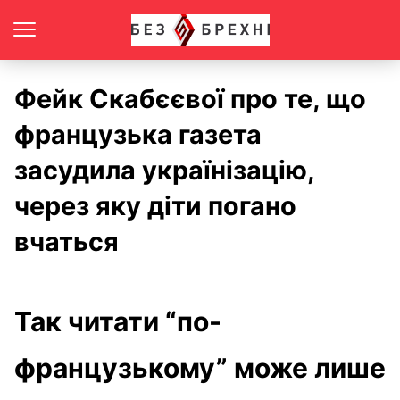
Фейк Скабєєвої про те, що
французька газета
засудила українізацію,
через яку діти погано
вчаться
Так читати “по-
французькому” може лише