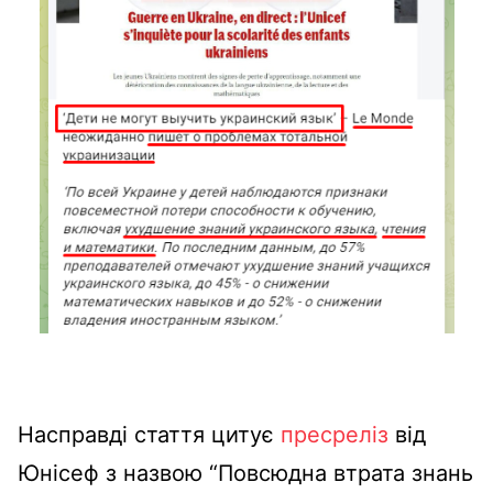
Насправді стаття цитує
пресреліз
від
Юнісеф з назвою “Повсюдна втрата знань