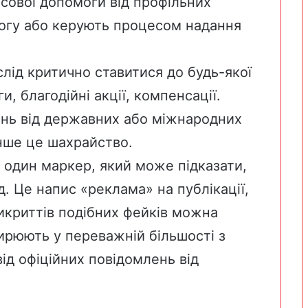
сової допомоги від профільних
могу або керують процесом надання
слід критично ставитися до будь-якої
и, благодійні акції, компенсації.
нь від державних або міжнародних
 інше це шахрайство.
е один маркер, який може підказати,
. Це напис «реклама» на публікації,
викриттів подібних фейків можна
ирюють у переважній більшості з
ід офіційних повідомлень від