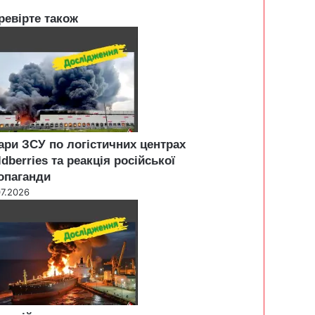
ревірте також
ари ЗСУ по логістичних центрах
ldberries та реакція російської
опаганди
07.2026