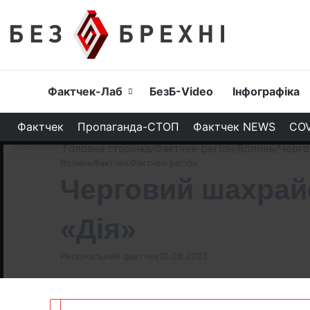
Головна
Фактчек-Лаб
БезБ-Video
Інфографіка
Фактчек
Пропаганда-СТОП
Фактчек NEWS
COV
Головна сторінка
/
Фактчек-регіон
/
Волинь
/
Черго
Волинь
Фактчек
Фактчек-регіон
Черговий шахрайс
«Дія»
Регіональний фактчек
10.08.2023