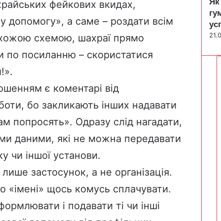
Як
храйських фейкових вкидах,
гу
 допомогу», а саме – роздати всім
ус
21.
схожою схемою, шахраї прямо
и по посиланню – скористатися
!».
лошенням є коментарі від
 боти, бо закликають інших надавати
ам попросять». Одразу слід нагадати,
ими даними, які не можна передавати
ку чи іншої установи.
 лише застосунок, а не організація.
о «імені» щось комусь сплачувати.
ормлювати і подавати ті чи інші