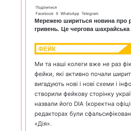
Поділитися
Facebook
X
WhatsApp
Telegram
Мережею шириться новина про ро
гривень. Це чергова шахрайська
Ми та наші колеги вже не раз фі
фейки, які активно почали ширити
вигадують нові і нові схеми і ін
створили фейкову сторінку украї
назвали його DIA (коректна офіці
редакторах були сфальсифікован
«Дія».