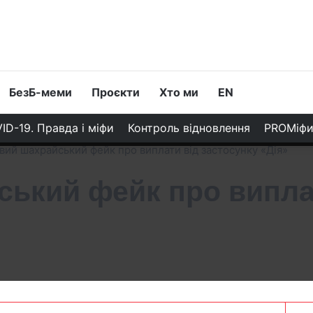
БезБ-меми
Проєкти
Хто ми
EN
ID-19. Правда і міфи
Контроль відновлення
PROМіф
вий шахрайський фейк про виплати від застосунку «Дія»
ький фейк про виплат