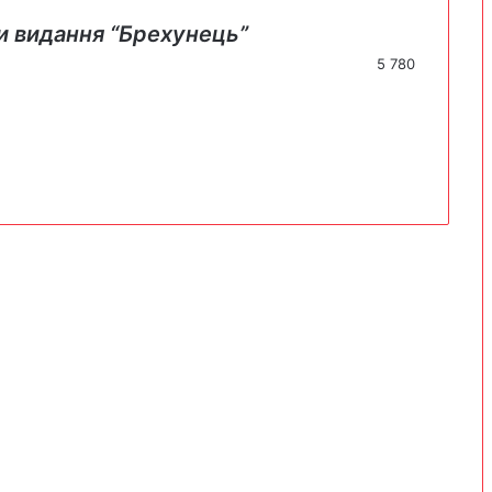
и видання “Брехунець”
5 780