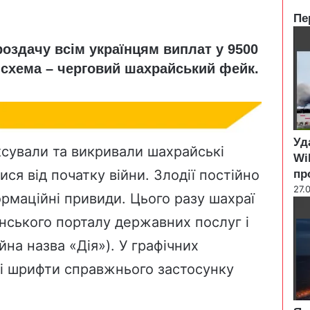
Пе
C
здачу всім українцям виплат у 9500
l
o
 схема – черговий шахрайський фейк.
s
e
Уд
ксували та викривали шахрайські
Wi
ся від початку війни. Злодії постійно
пр
27.
формаційні привиди. Цього разу шахраї
нського порталу державних послуг і
йна назва «Дія»). У графічних
і шрифти справжнього застосунку