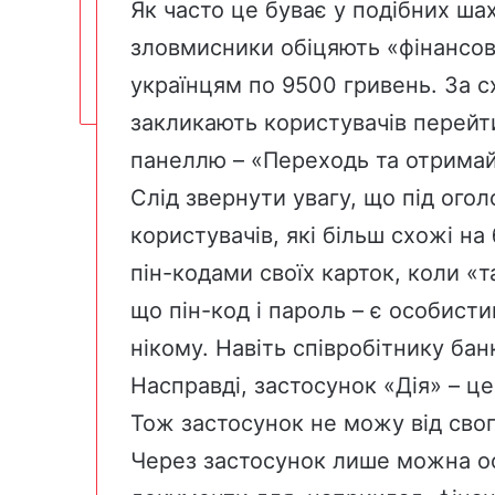
Як часто це буває у подібних ша
зловмисники обіцяють «фінансову
українцям по 9500 гривень. За 
закликають користувачів перейт
панеллю – «Переходь та отримай
Слід звернути увагу, що під ого
користувачів, які більш схожі на
пін-кодами своїх карток, коли «т
що пін-код і пароль – є особист
нікому. Навіть співробітнику бан
Насправді, застосунок «Дія» – це
Тож застосунок не можу від свог
Через застосунок лише можна оф